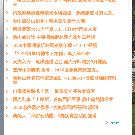
車
南投縣榮獲臺灣觀光永續論壇「永續旅遊目的地獎」
台中鐵砧山劍井午時水吸引逾千人潮
南投奧萬大32周年慶 7/1-5日10元門票入園
參山處打造 中臺灣穆斯林觀光嘉年華登場
2026中臺灣穆斯林觀光嘉年華 6/13-14登場
「2026阿里山神木下婚禮」邁入第20載
火光入海、魚群狂躍 金山蹦火仔即將於5月開跑
臺灣休閒農業 勇奪「2026世界農業旅遊獎」
合歡山杜鵑花季疏運啟動 4/11至6/14日假日加開接駁
車
山嵐號首航抵「嘉」 翁章梁迎接首批遊客
觀光列車「山嵐號」首航西部平原 參山處熱情迎客
2026南投螢火蟲季 4大賞螢區點亮夢幻螢河
奧萬大「拜訪夜精靈」3梯次賞螢活動登場