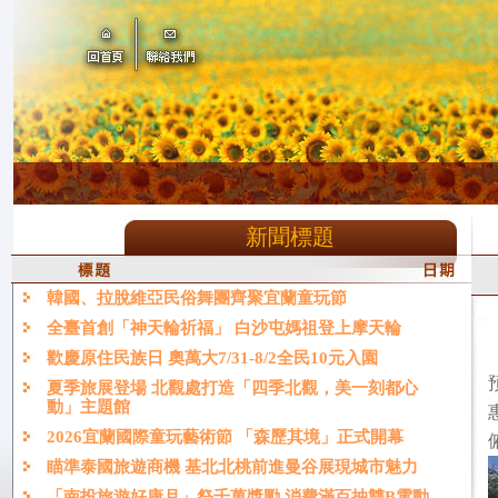
新聞標題
韓國、拉脫維亞民俗舞團齊聚宜蘭童玩節
全臺首創「神天輪祈福」 白沙屯媽祖登上摩天輪
歡慶原住民族日 奧萬大7/31-8/2全民10元入園
夏季旅展登場 北觀處打造「四季北觀，美一刻都心
動」主題館
2026宜蘭國際童玩藝術節 「森歷其境」正式開幕
瞄準泰國旅遊商機 基北北桃前進曼谷展現城市魅力
「南投旅遊好康月」祭千萬獎勵 消費滿百抽雙B電動