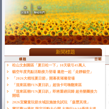
新聞標題
松山文創園區「夏日松一下」10天吸引45萬人
貓空年度亮點活動接力登場 邀您一起「走靜貓空」
「2026大稻埕夏日節」開幕夜璀璨登場
「混東區潮FUN夏日趴」超強卡司嗨翻東區
「混東區潮FUN夏日趴」即將重磅回歸 超夯樂團接力
開唱
2026宜蘭童玩節水域設施搶先試玩 「森歷其境」
寶可夢30週年 限定活動大公開 大遊行10/10香堤大道