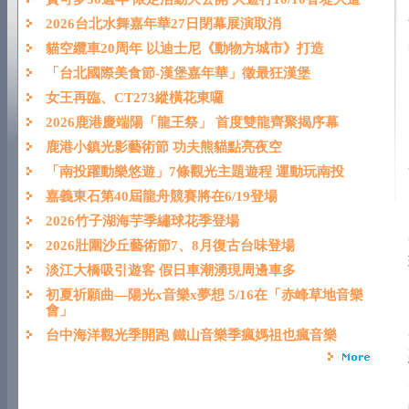
2026台北水舞嘉年華27日閉幕展演取消
貓空纜車20周年 以迪士尼《動物方城市》打造
「台北國際美食節-漢堡嘉年華」徵最狂漢堡
女王再臨、CT273縱橫花東囉
2026鹿港慶端陽「龍王祭」 首度雙龍齊聚揭序幕
鹿港小鎮光影藝術節 功夫熊貓點亮夜空
「南投躍動樂悠遊」7條觀光主題遊程 運動玩南投
嘉義東石第40屆龍舟競賽將在6/19登場
2026竹子湖海芋季繡球花季登場
2026壯圍沙丘藝術節7、8月復古台味登場
淡江大橋吸引遊客 假日車潮湧現周邊車多
初夏祈願曲―陽光x音樂x夢想 5/16在「赤峰草地音樂
會」
台中海洋觀光季開跑 鐵山音樂季瘋媽祖也瘋音樂