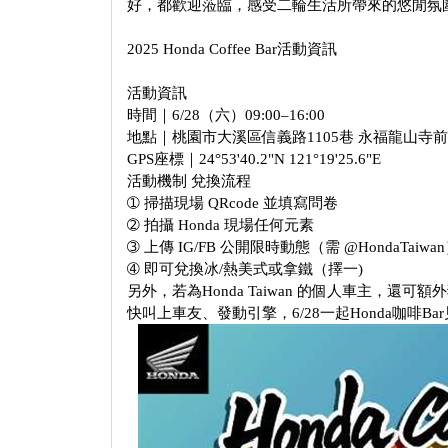
好，都歡迎蒞臨，感受二輪生活所帶來的悠閒氛
2025 Honda Coffee Bar活動資訊
活動資訊
時間｜6/28（六）09:00–16:00
地點｜桃園市大溪區信義路1105巷 永福龍山寺
GPS座標｜24°53'40.2"N 121°19'25.6"E
活動機制 兌換流程
➀ 掃描現場 QRcode 並填寫問卷
➁ 拍攝 Honda 現場任何元素
➂ 上傳 IG/FB 公開限時動態（需 @HondaTaiwa
➃ 即可兌換冰/熱美式或拿鐵（擇一)
另外，若為Honda Taiwan 的個人車主，還可額
快叫上車友、發動引擎，6/28一起Honda咖啡Bar