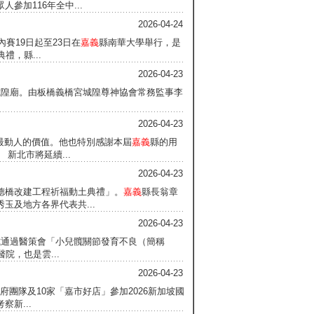
加116年全中...
2026-04-24
內賽19日起至23日在
嘉義
縣南華大學舉行，是
，縣...
2026-04-23
城隍廟。由板橋義橋宮城隍尊神協會常務監事李
2026-04-23
動最動人的價值。他也特別感謝本屆
嘉義
縣的用
新北市將延續...
2026-04-23
龍德橋改建工程祈福動土典禮」。
嘉義
縣長翁章
玉及地方各界代表共...
2026-04-23
正式通過醫策會「小兒髖關節發育不良（簡稱
院，也是雲...
2026-04-23
府團隊及10家「嘉市好店」參加2026新加坡國
新...