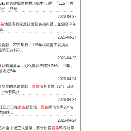
5日在民雄鄉雙福村活動中心舉行「115 年度
所、雙福...
2026-04-27
嘉義
地區寄養家庭授證暨表揚典禮，並頒發今年
...
2026-04-27
貢獻，27日舉行「115年模範勞工表揚大
共195...
2026-04-25
義
縣圓滿落幕，彰化縣代表隊獲24金、28銀、
近5年...
2026-04-24
業發展的卓越貢獻，
嘉義
市各界於（24）日舉
頒發獎狀...
2026-04-24
日至23日在
嘉義
縣登場，
嘉義
縣代表隊204名
球...
2026-04-24
長宣布全中運正式落幕，將會旗從
嘉義
縣長翁章