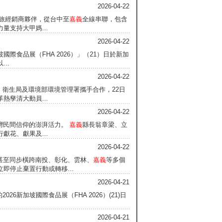
2026-04-22
商旅經銷商夥伴，從台中至
嘉義
全線串聯，包含
量支持大甲媽...
2026-04-22
坡國際食品展（FHA 2026）」（21）日於新加
..
2026-04-22
、衛生局及環境部環境管理署攜手合作，22日
孳清大動員...
2026-04-22
台灣民間信仰的澎湃活力。
嘉義
縣長翁章梁、立
花、獻果及...
2026-04-22
點甚至同步橫跨南投、彰化、雲林、
嘉義
等多個
即停止棄置行動或轉移...
2026-04-21
26新加坡國際食品展（FHA 2026）(21)日
2026-04-21