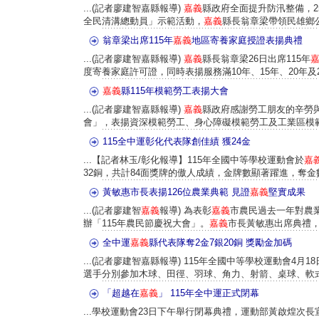
...(記者廖建智嘉縣報導)
嘉義
縣政府全面提升防汛整備，2
全民清溝總動員」示範活動，
嘉義
縣長翁章梁帶領民雄鄉公
翁章梁出席115年
嘉義
地區寄養家庭授證表揚典禮
...(記者廖建智嘉縣報導)
嘉義
縣長翁章梁26日出席115年
度寄養家庭許可證，同時表揚服務滿10年、15年、20年及25
嘉義
縣115年模範勞工表揚大會
...(記者廖建智嘉縣報導)
嘉義
縣政府感謝勞工朋友的辛勞與
會」，表揚資深模範勞工、身心障礙模範勞工及工業區模範勞工
115全中運彰化代表隊創佳績 獲24金
...【記者林玉/彰化報導】115年全國中等學校運動會於
嘉
32銅，共計84面獎牌的傲人成績，金牌數顯著躍進，奪金數為
黃敏惠市長表揚126位農業典範 見證
嘉義
堅實成果
...(記者廖建智
嘉義
報導) 為表彰
嘉義
市農民過去一年對農
辦「115年農民節慶祝大會」。
嘉義
市長黃敏惠出席典禮，並
全中運
嘉義
縣代表隊奪2金7銀20銅 獎勵金加碼
...(記者廖建智嘉縣報導) 115年全國中等學校運動會4月18
選手分別參加木球、田徑、羽球、角力、射箭、桌球、軟式網
「超越在
嘉義
」 115年全中運正式閉幕
...學校運動會23日下午舉行閉幕典禮，運動部黃啟煌次