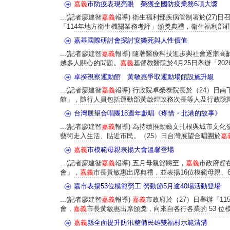
嘉義
市防疫表現亮眼 榮獲全國防疫業務6項大獎
...(記者廖建智
嘉義
報導) 衛生福利部疾病管制署於(27)
「114年地方衛生機關業務考評」頒獎典禮，衛生福利部莊人
嘉基國際研討會探討安樂死與人性價值
...(記者廖建智
嘉義
報導) 隨著醫療科技進步與社會逐漸
越多人關心的問題。
嘉義
基督教醫院於4月25日舉辦「2026
卓揆視察運動館 黃敏惠爭取運動場館設施升級
...(記者廖建智
嘉義
報導) 行政院卓榮泰院長於（24）日
館」，隨行人員包括運動部黃啟煌政務次長等人及行政院
台灣展望合唱團18週年獻唱《疼惜・北港的故事》
...(記者廖建智
嘉義
報導) 為持續推動藝文扎根與城市文化
藝術走入生活、貼近市民。（25）日台灣展望合唱團於
嘉
嘉義
市模範母親表揚大會溫馨登場
...(記者廖建智
嘉義
報導) 五月母親節將至，
嘉義
市政府趕
會」，
嘉義
市長黃敏惠出席典禮，並表揚16位模範母親、6位
嘉市表揚53位模範勞工 勞動節5月逾40場活動登場
...(記者廖建智
嘉義
報導)
嘉義
市政府於（27）日舉辦「1
會，
嘉義
市長黃敏惠出席頒獎，向來自各行各業的 53 位模範
嘉義
縣全面提升防汛整備民雄雙福村示範清溝