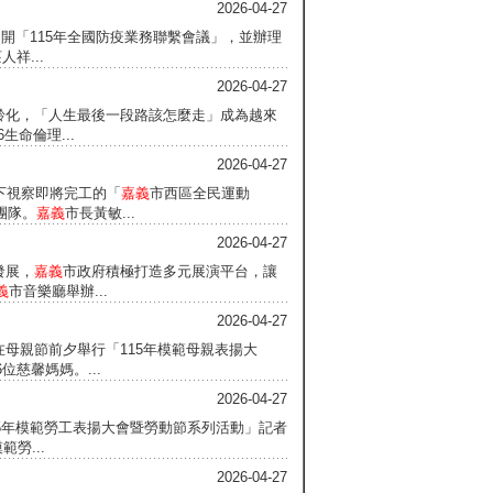
2026-04-27
日召開「115年全國防疫業務聯繫會議」，並辦理
祥...
2026-04-27
高齡化，「人生最後一段路該怎麼走」成為越來
生命倫理...
2026-04-27
南下視察即將完工的「
嘉義
市西區全民運動
團隊。
嘉義
市長黃敏...
2026-04-27
發展，
嘉義
市政府積極打造多元展演平台，讓
義
市音樂廳舉辦...
2026-04-27
在母親節前夕舉行「115年模範母親表揚大
慈馨媽媽。...
2026-04-27
15年模範勞工表揚大會暨勞動節系列活動」記者
勞...
2026-04-27