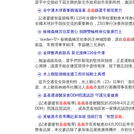
梁手中交接給下屆主辦的新北市政府副市長劉和然，邀請眾人參
全中運木球賽事圓滿落幕
嘉義
縣選手展現實力
...記者廖建智嘉縣報導) 115年全國中等學校運動會木球會
全國木球好手競技交流的重要舞台，23日舉行決賽與頒獎典禮
板橋義橋宮信眾善心 捐贈雙輪椅座位復康巴士
...' border='0'> 板橋義橋宮祀奉的主神城隍爺，源自
嘉義
新益、常務理事李銘澤、李協聰三兄弟的...
金牌數再創新高 新北接棒116全中運
...無論成績高低，選手們所展現的堅持與熱情，正是運
心籌辦，讓選手能在優質環境中盡情發揮，留下難忘回憶。 
水上鄉龍德橋改建工程祈福動土典禮
...提升交通安全與便利性，水上鄉公所（23）日舉行「
梁、水上鄉長林緗亭社團法人
嘉義
市嘉邑行善團理事長鄭秀
嘉基通過醫策會DDH照護認證 守護兒童健康
...(記者廖建智
嘉義
報導)
嘉義
基督教醫院於2026年4月
DDH）照護品質認證」，成為雲嘉地區第一家獲此認證的醫
黃敏惠市長率團赴新加坡 借鏡打造「智慧
嘉義
」
...(記者廖建智
嘉義
報導)
嘉義
市長黃敏惠自4月20日起率市
際食品展，本次參訪除了參加食品展推廣商機外，亦前往考察