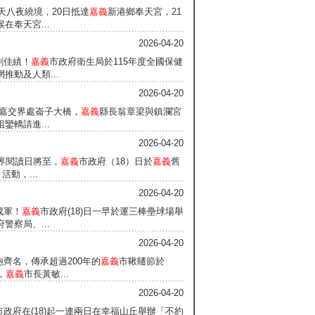
九天八夜繞境，20日抵達
嘉義
新港鄉奉天宮，21
奉天宮...
2026-04-20
創佳績！
嘉義
市政府衛生局於115年度全國保健
動及人類...
2026-04-20
達雲嘉交界處崙子大橋，
嘉義
縣長翁章梁與鎮瀾宮
轎請進...
2026-04-20
世界閱讀日將至，
嘉義
市政府（18）日於
嘉義
舊
動，...
2026-04-20
成軍！
嘉義
市政府(18)日一早於運三棒壘球場舉
警察局、...
2026-04-20
炮齊名，傳承超過200年的
嘉義
市鞦韆節於
，
嘉義
市長黃敏...
2026-04-20
市政府在(18)起一連兩日在幸福山丘舉辦「不約