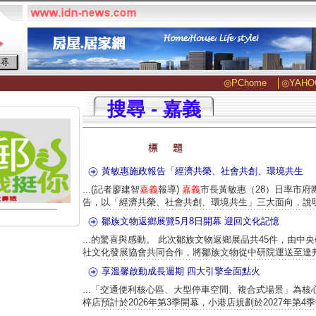
◎PChome
│
◎YAHO
搜尋 - 嘉義
黃敏惠施政報告「經濟共榮、社會共創、環境共生
...(記者廖建智
嘉義
報導)
嘉義
市長黃敏惠（28）日率市府
告，以「經濟共榮、社會共創、環境共生」三大面向，說明城
鄒族文物返鄉展覽5月8日開幕 迎回文化記憶
...的驚喜與感動。 此次鄒族文物返鄉展品共45件，由中
社文化發展協會共同合作，將鄒族文物從中研院運送至達邦自
享溫馨啟動成長週期 四大引擎全面點火
...「交通便利核心區、大型停車空間、複合式場景」為
梓店預計於2026年第3季開幕，小港店規劃於2027年第4季