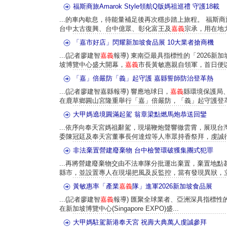
福斯商旅Amarok Style領航Q版媽祖巡禮 守護18載
...的車內歇息，待能量補足後再次穩步踏上旅程。 福斯
台中太古復興、台中億眾、彰化富王及
嘉義
宗承，用在地力
「嘉市好店」閃耀新加坡食品展 10大業者搶商機
...(記者廖建智
嘉義
報導) 東南亞最具指標性的「2026新加
坡博覽中心盛大開幕，
嘉義
市長黃敏惠親自領軍，首日便以.
「嘉」倍嚴防「義」起守護 嘉縣誓師防治登革熱
...(記者廖建智嘉縣報導) 響應地球日，
嘉義
縣環境保護局
在鹿草鄉圓山宮隆重舉行「嘉」倍嚴防，「義」起守護登革熱
大甲媽遶境圓滿起駕 翁章梁點燃馬炮恭送回鑾
...依序向奉天宮媽祖辭駕，現場鞭炮聲響徹雲霄，展現
委陳冠廷及奉天宮董事長何達煌等人率眾持香祭拜，虔誠行獻
非法棄置營建廢棄物 台中檢警環破獲集團式犯罪
...再將營建廢棄物交由不法車隊分批運出棄置，棄置地
縣市，並設置專人在現場把風及反監控，當有發現異狀，立
黃敏惠率「產業
嘉義
隊」進軍2026新加坡食品展
...(記者廖建智
嘉義
報導) 匯聚全球業者、亞洲深具指標性的20
在新加坡博覽中心(Singapore EXPO)盛...
大甲媽駐駕新港奉天宮 祝壽大典萬人虔誠參拜