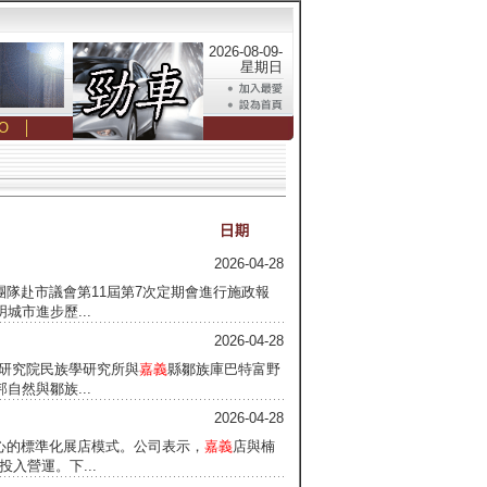
2026-08-09-
星期日
O
│
2026-04-28
團隊赴市議會第11屆第7次定期會進行施政報
市進步歷...
2026-04-28
央研究院民族學研究所與
嘉義
縣鄒族庫巴特富野
然與鄒族...
2026-04-28
核心的標準化展店模式。公司表示，
嘉義
店與楠
投入營運。下...