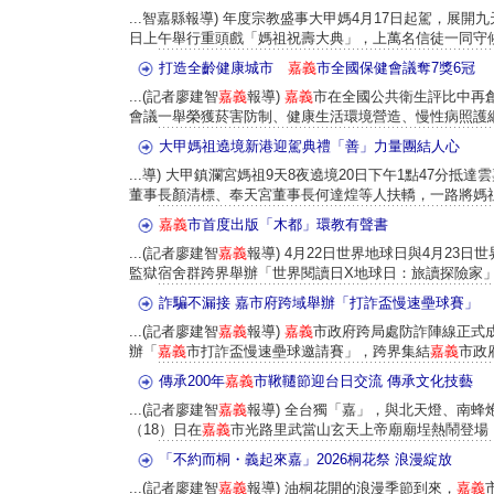
...智嘉縣報導) 年度宗教盛事大甲媽4月17日起駕，展開
日上午舉行重頭戲「媽祖祝壽大典」，上萬名信徒一同守候在
打造全齡健康城市
嘉義
市全國保健會議奪7獎6冠
...(記者廖建智
嘉義
報導)
嘉義
市在全國公共衛生評比中再
會議一舉榮獲菸害防制、健康生活環境營造、慢性病照護網推
大甲媽祖遶境新港迎駕典禮「善」力量團結人心
...導) 大甲鎮瀾宮媽祖9天8夜遶境20日下午1點47分抵
董事長顏清標、奉天宮董事長何達煌等人扶轎，一路將媽祖鑾
嘉義
市首度出版「木都」環教有聲書
...(記者廖建智
嘉義
報導) 4月22日世界地球日與4月23日
監獄宿舍群跨界舉辦「世界閱讀日X地球日：旅讀探險家」活
詐騙不漏接 嘉市府跨域舉辦「打詐盃慢速壘球賽」
...(記者廖建智
嘉義
報導)
嘉義
市政府跨局處防詐陣線正式
辦「
嘉義
市打詐盃慢速壘球邀請賽」，跨界集結
嘉義
市政府
傳承200年
嘉義
市鞦韆節迎台日交流 傳承文化技藝
...(記者廖建智
嘉義
報導) 全台獨「嘉」，與北天燈、南蜂
（18）日在
嘉義
市光路里武當山玄天上帝廟廟埕熱鬧登場
「不約而桐・義起來嘉」2026桐花祭 浪漫綻放
...(記者廖建智
嘉義
報導) 油桐花開的浪漫季節到來，
嘉義