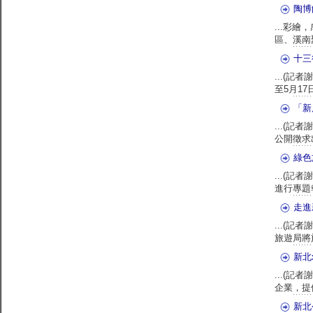
陶博
...彩
區、溪南
十三
...(記
至5月17
「新
...(
公開徵求
綠色
...(記
進行專題
走進
...(
旅遊局將
新北
...(記
企業，提
新北