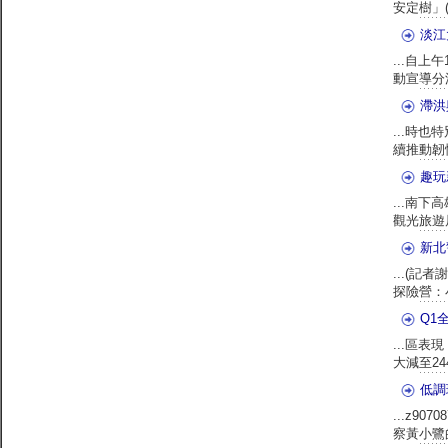
安定樹」(Ro
淡江
...自
動宣導分
滯洪
...時
續推動韌
趣玩
...南
觀光旅遊
新北
...(
探險營：
Q1
...區
大減至24
低調
...z90708
察黃小鷺的