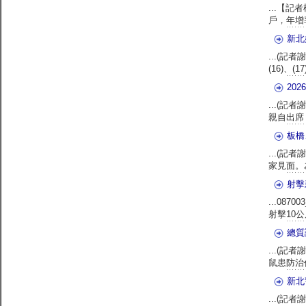
...【
戶，年增
新北
...(
(16)、
20
...(記
親自出席
板橋
...(記
家見面。
射擊
...087003
射擊10公
總質
...(記
鼠患防治
新北
...(