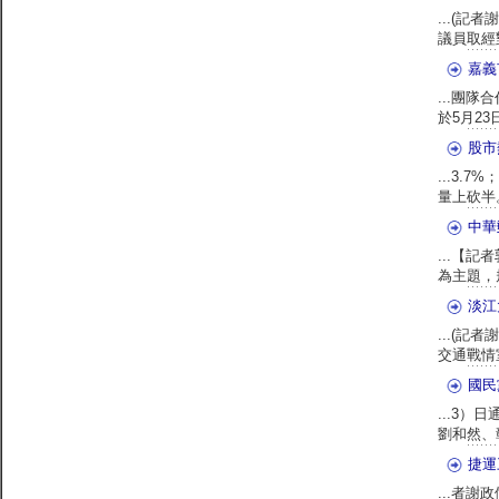
...(記
議員取經
嘉義
...團
於5月23
股市
...3.
量上砍半
中華
...【
為主題，規
淡江
...(記
交通戰情
國民
...3
劉和然、
捷運
...者