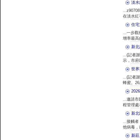
淡水
...z90708
在淡水紅毛
住宅
...一步
增率最高的
新北
...(記
示，市府
世界
...(記
蜂蜜。2
20
...邀
程管理處
新北
...接
他病毒，
新莊