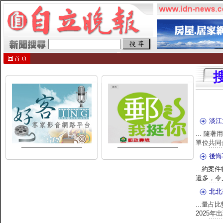
搜
淡江
... 
單位共同
後悔
...約
還多，令
北北
...量
2025年