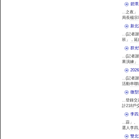
碧潭
...之
局長楊宗
新北
...(記
班」，延
群光
...(記
果演練」
20
...(記
活動串聯
微型
...登
計218戶
李四
...蒜
選人李四
雙北