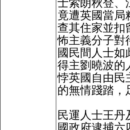
士索朗秋登、
竟遭英國當局
查其住家並扣
怖主義分子對
國民間人士如
得主劉曉波的
悖英國自由民
的無情踐踏，
民運人士王丹
國政府逮捕六