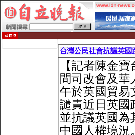
台灣公民社會抗議英國
【記者陳金寶
間司改會及華
午於英國貿易
譴責近日英國
並抗議英國為
中國人權境況