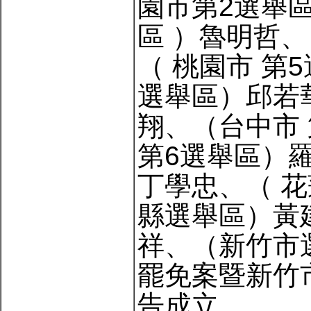
園市第2選舉
區 ）魯明哲
（ 桃園市 第
選舉區）邱若華
翔、（台中市
第6選舉區）
丁學忠、（ 
縣選舉區）黃
祥、（新竹市
罷免案暨新竹
告成立。