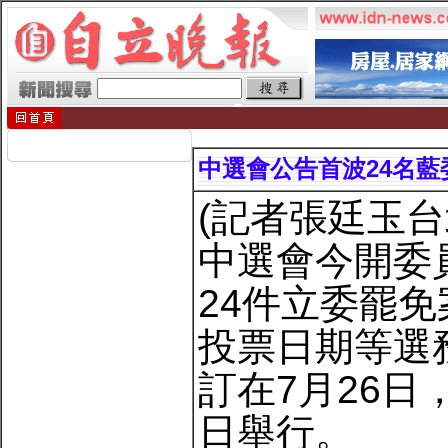
中選會公告首波24名藍委
(記者張廷玉
中選會今開委
24件立委罷
投票日期等選
訂在7月26
日舉行。