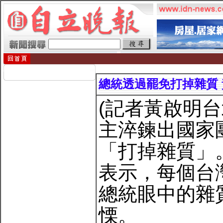
總統透過罷免打掉雜質
(記者黃啟明
主淬鍊出國家
「打掉雜質」
表示，每個台
總統眼中的雜
慄。