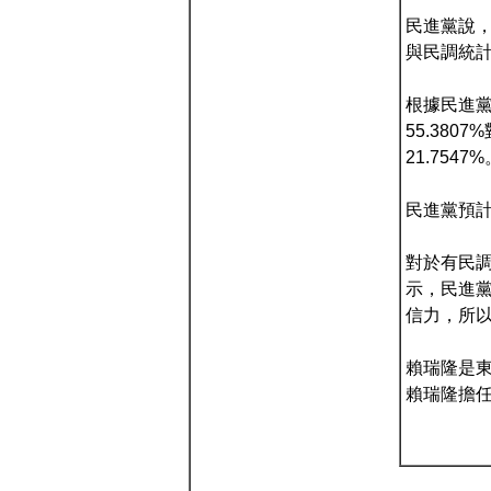
民進黨說
與民調統
根據民進黨
55.380
21.7547%
民進黨預計
對於有民
示，民進
信力，所
賴瑞隆是
賴瑞隆擔任