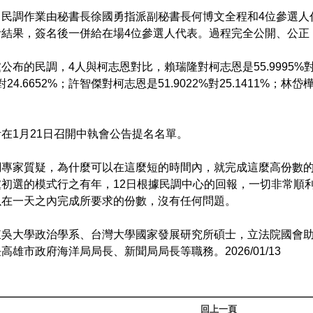
，民調作業由秘書長徐國勇指派副秘書長何博文全程和4位參選人
計結果，簽名後一併給在場4位參選人代表。過程完全公開、公正
公布的民調，4人與柯志恩對比，賴瑞隆對柯志恩是55.9995%對2
7%對24.6652%；許智傑對柯志恩是51.9022%對25.1411%；林
。
在1月21日召開中執會公告提名名單。
調專家質疑，為什麼可以在這麼短的時間內，就完成這麼高份數
黨初選的模式行之有年，12日根據民調中心的回報，一切非常順
以在一天之內完成所要求的份數，沒有任何問題。
東吳大學政治學系、台灣大學國家發展研究所碩士，立法院國會
高雄市政府海洋局局長、新聞局局長等職務。2026/01/13
回上一頁