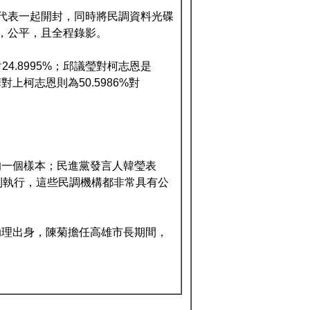
代表一起開封，同時將民調資料光碟
，公平，且全程錄影。
4.8995%；邱議瑩對柯志恩是
岱樺對上柯志恩則為50.5986%對
的一個樣本；民進黨發言人韓瑩表
利執行，這些民調機構都非常具有公
助理出身，陳菊擔任高雄市長期間，