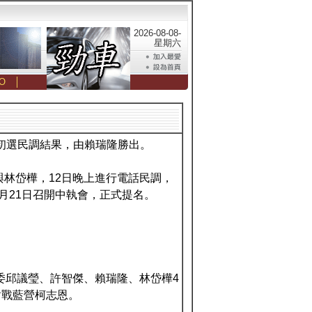
2026-08-08-
星期六
O
│
長初選民調結果，由賴瑞隆勝出。
與林岱樺，12日晚上進行電話民調，
月21日召開中執會，正式提名。
立委邱議瑩、許智傑、賴瑞隆、林岱樺4
對戰藍營柯志恩。