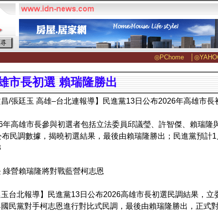
◎PChome
│
◎YAHO
雄市長初選 賴瑞隆勝出
昌/張廷玉 高雄–台北連報導】民進黨13日公布2026年高雄市
26年高雄市長參與初選者包括立法委員邱議瑩、許智傑、賴瑞隆
公布民調數據，揭曉初選結果，最後由賴瑞隆勝出；民進黨預計1
3
 綠營賴瑞隆將對戰藍營柯志恩
玉台北報導】民進黨13日公布2026高雄市長初選民調結果，
與國民黨對手柯志恩進行對比式民調，最後由賴瑞隆勝出，正式