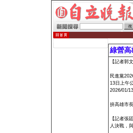
綠營高
【記者郭文
民進黨20
13日上午
2026/01/1
拚高雄市長
【記者張廷
人決戰，