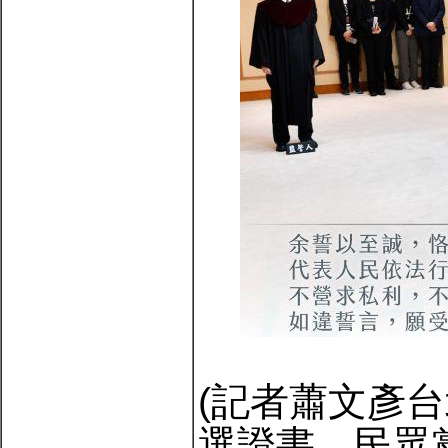
(記者蕭文彥
選證書，民眾