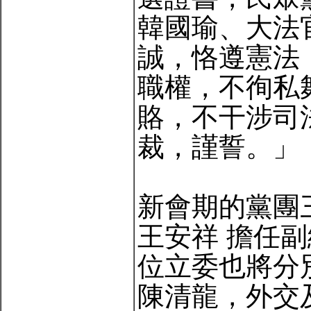
韓國瑜、大法
誠，恪遵憲法
職權，不徇私
賂，不干涉司
裁，謹誓。」
新會期的黨團
王安祥 擔任副
位立委也將分
陳清龍，外交