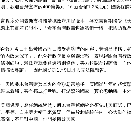
明，歡迎台灣宣布的400億美元（即新台幣1.25兆元）國防採
立言數度公開表態支持賴清德政府所提版本，谷立言近期接受《
議題上其實差異很小，「希望台灣政黨也跟我們一樣，把國防視
」
聯合報》今日刊出黃國昌昨日接受專訪時的內容，黃國昌指稱，
灣的內政太深了」、配合行政院長卓榮泰演戲，表現得跟台灣行
別條例細項，賴政府就要通過特別條例，美方也認為很誇張，而
樣搞太離譜」，因此國防部1月9日才去立法院報告。
任，美國要求台灣購買軍火的金額愈來愈多，美國從早年的審慎
武裝成豪豬，甚至搞成打巷戰、打游擊的國家，其心態動機，不
賴美國保護，歷任總統皆然，所以台灣選總統必須先赴美面試，
權、平等、自主等大帽子來質疑。但由於賴總統任內一心大動作
高漲，不只對中國、也開始懷疑美國!