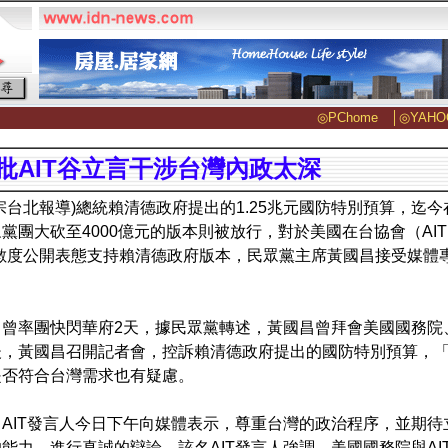
◎PChome
│
◎YAHO
批AIT谷立言干涉台灣內政太深
宗台北報導)總統賴清德政府提出的1.25兆元國防特別預算，迄
黨團大砍至4000億元的版本則被放行，對於美國在台協會（AIT
e）數度公開表態支持賴清德政府版本，民眾黨主席黃國昌接受媒
曾率團快閃華府2天，據民眾黨轉述，黃國昌曾拜會美國國務院、
後，黃國昌召開記者會，控訴賴清德政府提出的國防特別預算，
是否符合台灣需求也有疑慮。
AIT發言人今日下午向媒體表示，尊重台灣的政治程序，並期
能力，進行真誠的辯論。該名AIT發言人強調，美國國務院與A