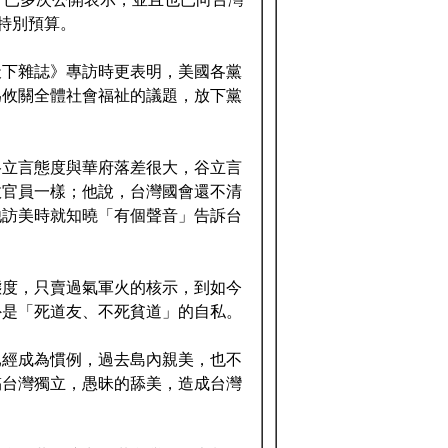
購特別預算。
天下雜誌》專訪時更表明，美國各黨
為攸關全體社會福祉的議題，放下黨
谷立言態度與華府落差很大，谷立言
政官員一樣；他說，台灣國會還不清
他訪美時就知曉「有個聲音」告訴台
態度，只賣過氣軍火的核示，到如今
外是「死道友、不死貧道」的自私。
已經成為慣例，過去島內親美，也不
搞台灣獨立，愚昧的舔美，造成台灣