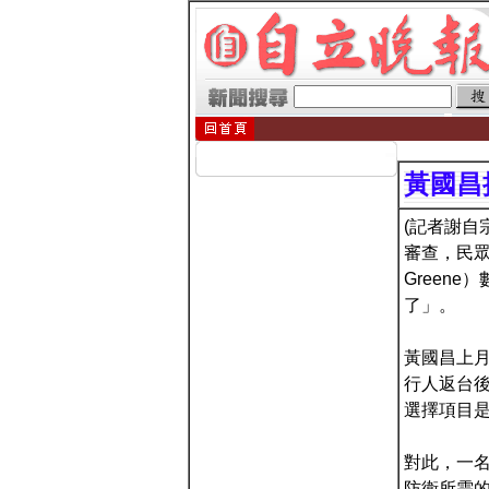
黃國昌
(記者謝自
審查，民眾
Green
了」。
黃國昌上月
行人返台
選擇項目
對此，一名
防衛所需的