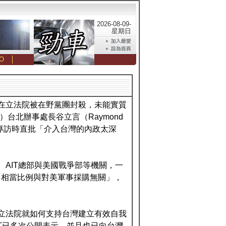
2026-08-09-
星期日
O
│
今在立法院被在野黨團封殺，未能實質
）台北辦事處長谷立言（Raymond
體專訪時直批「介入台灣的內政太深
AIT總部與美國戰爭部等機關，一
「相當比例與對美軍事採購無關」，
待立法院就如何支持台灣建立有效自我
IT已多次公開表示，並且也已向台灣