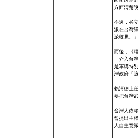
方面清楚說
不過，谷
派在台灣
派歧見。
而後，《
「介入台
楚軍購特
灣政府「這
賴清德上
要把台灣
台灣人依
曾提出主
人自主意識