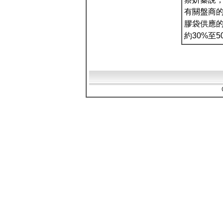
有關盤商
膠袋供應
約30%至