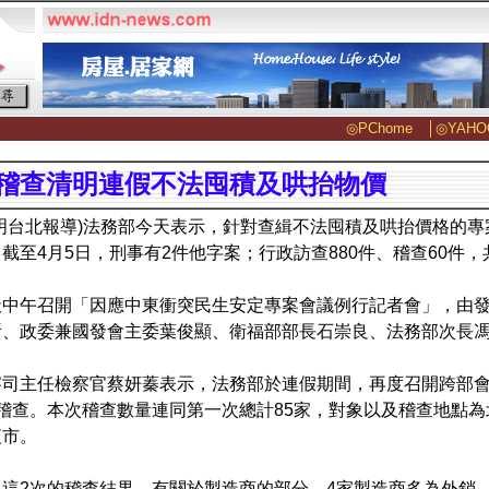
◎PChome
│
◎YAHO
稽查清明連假不法囤積及哄抬物價
明台北報導)法務部今天表示，針對查緝不法囤積及哄抬價格的
截至4月5日，刑事有2件他字案；行政訪查880件、稽查60件，
天中午召開「因應中東衝突民生安定專案會議例行記者會」，由
昕、政委兼國發會主委葉俊顯、衛福部部長石崇良、法務部次長
察司主任檢察官蔡妍蓁表示，法務部於連假期間，再度召開跨部會
稽查。本次稽查數量連同第一次總計85家，對象以及稽查地點
夜市。
，這2次的稽查結果，有關於製造商的部分，4家製造商多為外銷