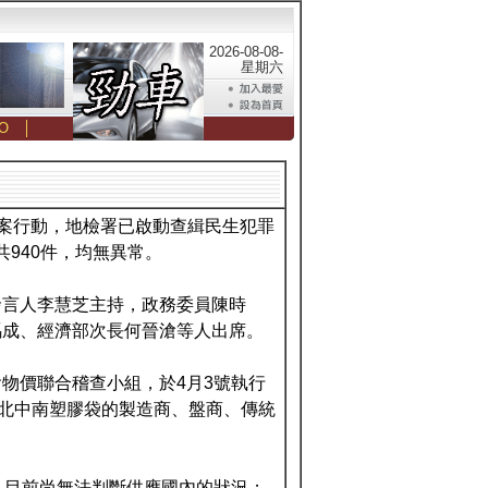
2026-08-08-
星期六
O
│
專案行動，地檢署已啟動查緝民生犯罪
共940件，均無異常。
發言人李慧芝主持，政務委員陳時
馮成、經濟部次長何晉滄等人出席。
物價聯合稽查小組，於4月3號執行
為北中南塑膠袋的製造商、盤商、傳統
，目前尚無法判斷供應國內的狀況；