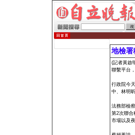
地檢署
(記者黃啟
聯繫平台，
行政院今
中、林明
法務部檢
第2次聯合
市場以及
蔡妍蓁說