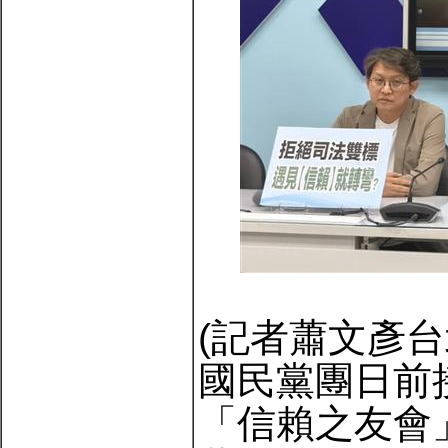
(記者蕭文彥台
國民黨團日前
「信賴之友會