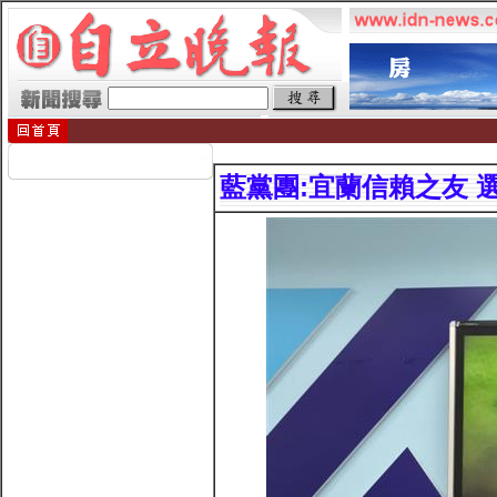
藍黨團:宜蘭信賴之友 