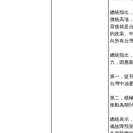
總統指出
價格高漲
背後就是
的政策。
向所有台
總統指出
力，因應
第一，提
台灣中油
第二，積極
推動為期5
總統表示，
備故障預測