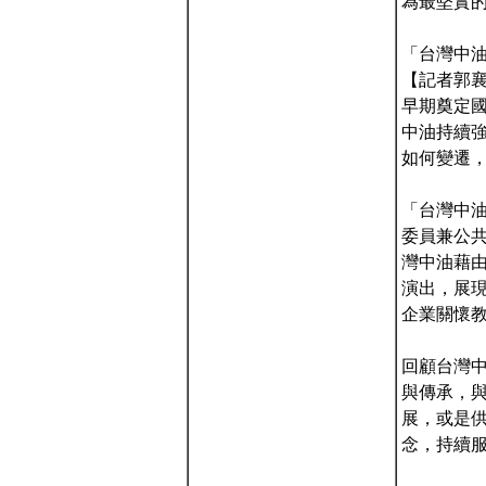
為最堅實的後
「台灣中油
【記者郭襄
早期奠定
中油持續
如何變遷
「台灣中油
委員兼公
灣中油藉
演出，展
企業關懷
回顧台灣中
與傳承，
展，或是
念，持續