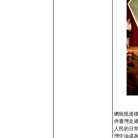
總統抵達後
伴臺灣走
人民的日
灣中油成