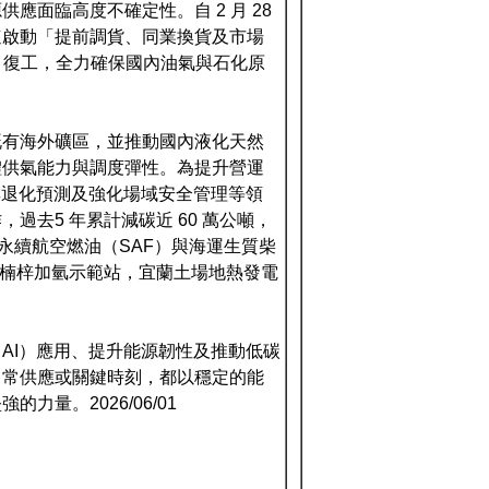
面臨高度不確定性。自 2 月 28
速啟動「提前調貨、同業換貨及市場
月復工，全力確保國內油氣與石化原
既有海外礦區，並推動國內液化天然
體供氣能力與調度彈性。為提升營運
與退化預測及強化場域安全管理等領
去5 年累計減碳近 60 萬公噸，
應永續航空燃油（SAF）與海運生質柴
雄楠梓加氫示範站，宜蘭土場地熱發電
AI）應用、提升能源韌性及推動低碳
日常供應或關鍵時刻，都以穩定的能
量。2026/06/01