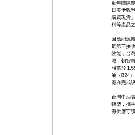
近年國際能
日美伊戰
購買現貨」
料等產品
因應能源
氣第三接
效能，台灣
域，朝智慧
相當於 1
油（B24
廠亦完成
台灣中油表
轉型，攜
源供應守護