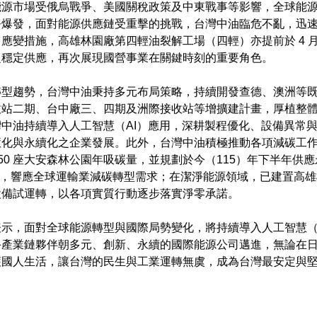
源市場受俄烏戰爭、美國關稅政策及中東戰事等影響，全球能源供應
爭爆發，面對能源供應鏈受重擊的挑戰，台灣中油臨危不亂，迅
應變措施，高雄林園廠第四輕油裂解工場（四輕）亦提前於 4 
之穩定供應，再次展現國營事業在關鍵時刻的重要角色。
轉型趨勢，台灣中油秉持多元布局策略，持續開發查德、澳洲等
收站二期、台中廠三、四期及洲際接收站等增擴建計畫，厚植整
中油持續導入人工智慧（AI）應用，深耕製程優化、設備異常
化與永續化之企業發展。此外，台灣中油積極推動各項減碳工作，過
,550 座大安森林公園年吸碳量，並規劃於今（115）年下半年供
），響應全球運輸業減碳轉型需求；在潔淨能源領域，已建置高
設備試運轉，以各項實質行動逐步落實淨零承諾。
示，面對全球能源轉型與國際局勢變化，將持續導入人工智慧（
手產業鏈夥伴朝多元、創新、永續的國際能源公司邁進，無論在
國人生活，讓台灣的民生與工業運轉無虞，成為台灣最安定與堅強的力