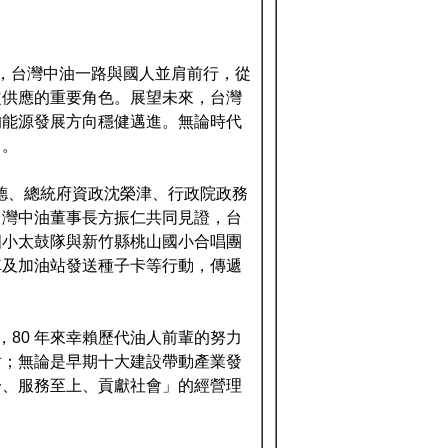
年來，台灣中油一路與國人並肩前行，從
定供應的重要角色。展望未來，台灣
的能源發展方向穩健邁進。無論時代
力。
德、總統府資政沈榮津、行政院政務
台灣中油董事長方振仁共同見證，台
國小太鼓隊與新竹縣桃山國小合唱團
車及加油站發送種子卡等行動，傳遞
，80 年來幸賴歷代油人前輩的努力
盾；無論是早期十大建設帶動產業發
一、服務至上、貢獻社會」的經營理