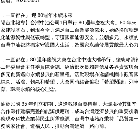
盾。2026/06/01
，一直都在」 迎 80週年永續未來
陽台北報導】台灣中油公司1日舉行 80 週年慶祝大會。80 
國家建設基石，到現今全力滿足百工百業能源需求，始終扮演穩
強化能源韌性與低碳轉型，守護國家能源安全，並朝多元、永續
，台灣中油都將穩定守護國人生活，為國家永續發展貢獻最大心
，一直都在」80 週年慶祝大會在台北中油大樓舉行，總統賴清
共工程委員會主任委員陳金德、經濟部次長賴建信及各界貴賓與
由多元創新邁向永續發展的新里程。活動現場亦邀請桃園市觀音
現純真、活潑、朝氣和希望，大會同時結合偏鄉「希望閱讀」列
教育、環境永續的核心理念。
油於民國 35 年創立初期，適逢戰後百廢待舉，大環境極其艱辛
與合作夥伴建構完整的能源供應鏈，成為台灣經濟發展的重要後
供應現今科技產業與民生所需能源，台灣中油始終秉持「品質第
服務國家社會、造福人民，推動台灣經濟一路向前。