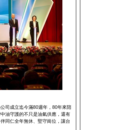
司成立迄今滿80週年，80年來陪
灣中油守護的不只是油氣供應，還有
夥伴同仁全年無休、堅守崗位，讓台