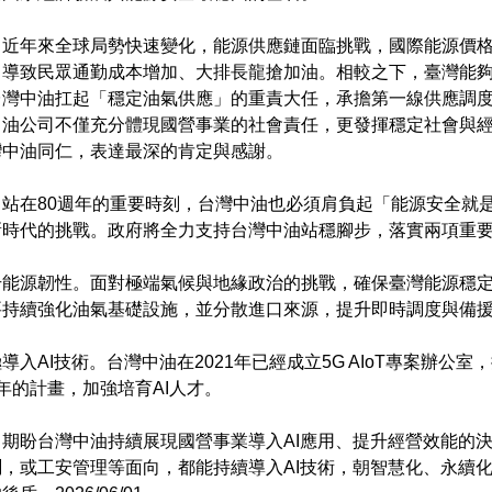
，近年來全球局勢快速變化，能源供應鏈面臨挑戰，國際能源價
，導致民眾通勤成本增加、大排長龍搶加油。相較之下，臺灣能
台灣中油扛起「穩定油氣供應」的重責大任，承擔第一線供應調
中油公司不僅充分體現國營事業的社會責任，更發揮穩定社會與
灣中油同仁，表達最深的肯定與感謝。
，站在80週年的重要時刻，台灣中油也必須肩負起「能源安全就
新時代的挑戰。政府將全力支持台灣中油站穩腳步，落實兩項重
升能源韌性。面對極端氣候與地緣政治的挑戰，確保臺灣能源穩
要持續強化油氣基礎設施，並分散進口來源，提升即時調度與備
導入AI技術。台灣中油在2021年已經成立5G AIoT專案辦公
年的計畫，加強培育AI人才。
期盼台灣中油持續展現國營事業導入AI應用、提升經營效能的
，或工安管理等面向，都能持續導入AI技術，朝智慧化、永續