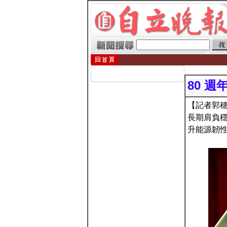
80 
【記者郭穗
長期肩負
升能源韌性