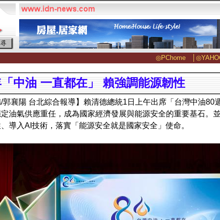
◎PChome
│
◎YAHO
週年「中油 一直都在」 賴強調能源韌性
/郭襄陽 台北綜合報導】賴清德總統1日上午出席「台灣中油8
穩定油氣供應重任，成為國家經濟發展與能源安全的重要基石。
、導入AI技術，落實「能源安全就是國家安全」使命。