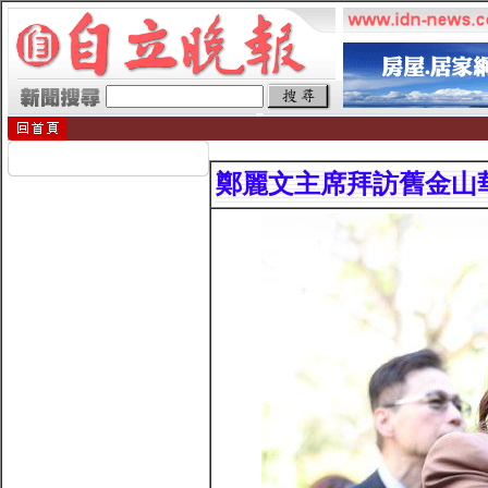
鄭麗文主席拜訪舊金山