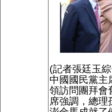
(記者張廷玉綜
中國國民黨主
領訪問團拜會
席強調，總理
澎金馬成就了