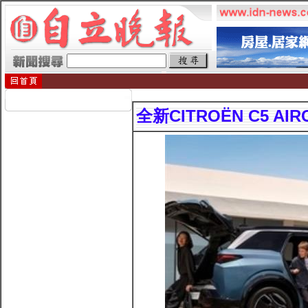
全新CITROËN C5 AI