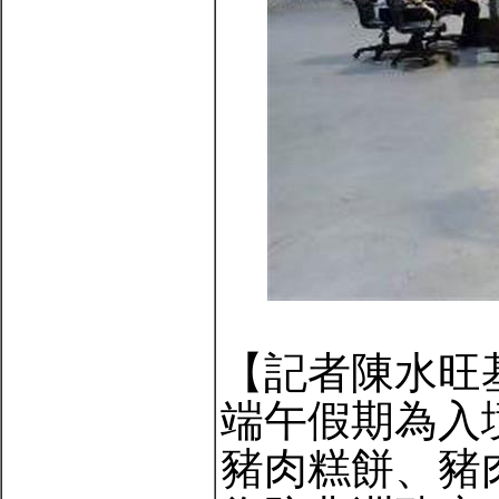
【記者陳水旺
端午假期為入
豬肉糕餅、豬