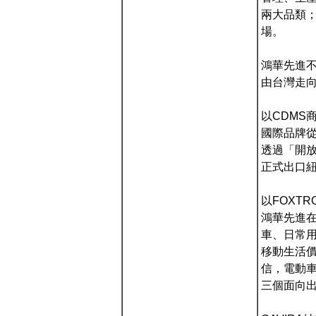
兩大品類；
場。
鴻華先進
由台灣走
以CDMS
國際品牌
透過「開放
正式出口
以FOXT
鴻華先進在
車、日常用車
移動生活
信，電動車
三個面向