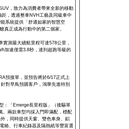
型SUV，致力為消費者帶來全新的移動
長軸距，透過整車NVH工藝及同級車中
智能系統提供「舒適如家的智慧空
座艙真正成為行動中的第二個家。
準實測最大續航里程可達578公里，
m/h加速僅需3.8秒，達到超跑等級的
RA預接單，並預告將於6/17正式上
購。針對早鳥預購客戶，鴻華先進特別
型：「Emerge長里程版」（後驅單
8.9萬。兩款車型均採入門即滿配，標配
備外，同時提供天窗、雙色車身、鋁
充電樁、行車紀錄器及隔熱紙等豐富選