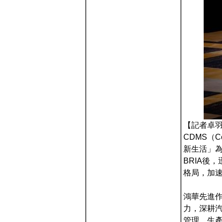
【記者卓
CDMS（Co
新生活」為
BRIA後
格局，加
鴻華先進作
力，深耕
管理、生