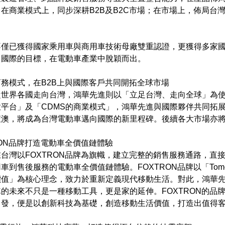
在商業模式上，同步深耕B2B及B2C市場；在市場上，佈局台
不僅已獲得國家乘用車與商用車技術母廠雙重認證，更獲得多家
向國際的目標，在電動車產業中脫穎而出。
商務模式，在B2B上與國際客戶共同開拓全球市場
從世界各國走向台灣，鴻華先進則以「立足台灣、走向全球」為
平台」及「CDMS的商業模式」，鴻華先進與國際夥伴共同拓
紐澳，將成為台灣電動車邁向國際的新里程碑。後續各大市場亦
RON品牌打造電動車全價值鏈體驗
台灣以FOXTRON品牌為旗幟，建立完整的銷售服務通路，直
到售後服務的電動車全價值鏈體驗。FOXTRON品牌以「Tomorrow. 
價值」為核心理念，致力於重新定義現代移動生活。對此，鴻華
的未來不只是一種移動工具，更是家的延伸。FOXTRON的品
出發，便是以創新科技為基礎，創造移動生活價值，打造出值得