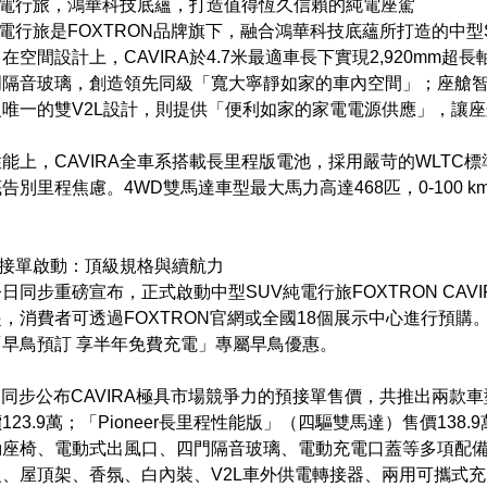
A純電行旅，鴻華科技底蘊，打造值得恆久信賴的純電座駕
A純電行旅是FOXTRON品牌旗下，融合鴻華科技底蘊所打造的中
在空間設計上，CAVIRA於4.7米最適車長下實現2,920mm超
門隔音玻璃，創造領先同級「寬大寧靜如家的車內空間」；座艙
唯一的雙V2L設計，則提供「便利如家的家電電源供應」，讓
能上，CAVIRA全車系搭載長里程版電池，採用嚴苛的WLTC標
告別里程焦慮。4WD雙馬達車型最大馬力高達468匹，0-100 k
。
A預接單啟動：頂級規格與續航力
日同步重磅宣布，正式啟動中型SUV純電行旅FOXTRON CAVI
，消費者可透過FOXTRON官網或全國18個展示中心進行預
早鳥預訂 享半年免費充電」專屬早鳥優惠。
ON同步公布CAVIRA極具市場競爭力的預接單售價，共推出兩款車
123.9萬；「Pioneer長里程性能版」（四驅雙馬達）售價13
動座椅、電動式出風口、四門隔音玻璃、電動充電口蓋等多項配
、屋頂架、香氛、白內裝、V2L車外供電轉接器、兩用可攜式