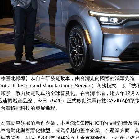
羽榛臺北報導】以自主研發電動車，由台灣走向國際的鴻華先進
ntract Design and Manufacturing Service）商
願景，致力於電動車的全球普及化。在台灣市場，繼去年12月以
，迅速擴增產品線，今日（5/20）正式啟動純電行旅CAVIRA
速台灣移動科技的發展進程。
為電動車領域的新創企業，本著鴻海集團在ICT的技術能量及
汽車電動化與智慧化轉型，成為卓越的整車企業。在產業方面，
產製造管理、到品牌及銷售服務等五大垂直整合能力；在產品佈