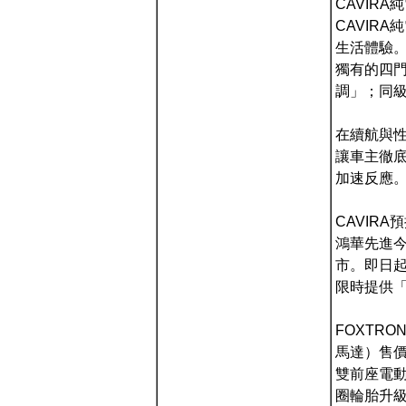
CAVIR
CAVIR
生活體驗。
獨有的四
調」；同級
在續航與性
讓車主徹底
加速反應
CAVIR
鴻華先進今
市。即日起
限時提供「
FOXTR
馬達）售價
雙前座電
圈輪胎升級