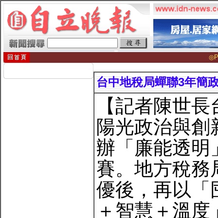
◎P
台中地稅局蟬聯3年簡政
【記者陳世長
陽光政治與創
辦「廉能透明
賽。地方稅務
優後，再以「
＋智慧＋溫度