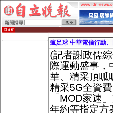
瘋足球 中華電信行動
(記者謝政儒
際運動盛事，
華、精采頂呱
精采5G全資費
「MOD家速」方
年約等指定方