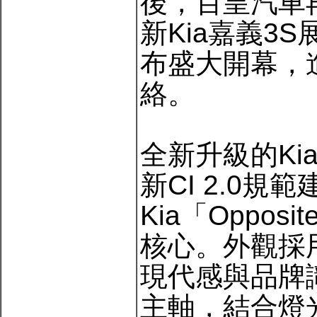
後，百皇汽車再
新Kia嘉義3
布盛大開幕，
絡。
全新升級的K
新CI 2.0
Kia「Oppos
核心。外觀採
現代感與品牌
主軸，結合燈