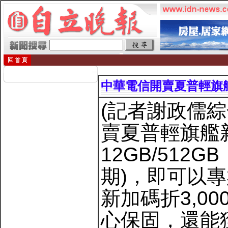
中華電信開賣夏普輕旗艦新
(記者謝政儒綜
賣夏普輕旗艦新
12GB/512G
期)，即可以專
新加碼折3,0
心保固，還能獲