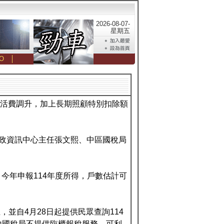
2026-08-07-
星期五
O
│
生活費調升，加上長期照顧特別扣除額
財政資訊中心主任張文熙、中區國稅局
，今年申報114年度所得，戶數估計可
。
，並自4月28日起提供民眾查詢114
地國稅局不提供臨櫃報稅服務，可利