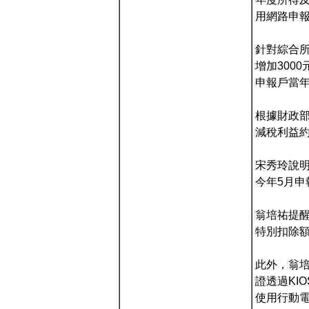
用網路申
針對綜合所
增加300
申報戶當
根據財政部
減稅利益約
宋秀玲說明
今年5月申
翁培祐提
特別扣除
此外，翁培
證透過KI
使用行動