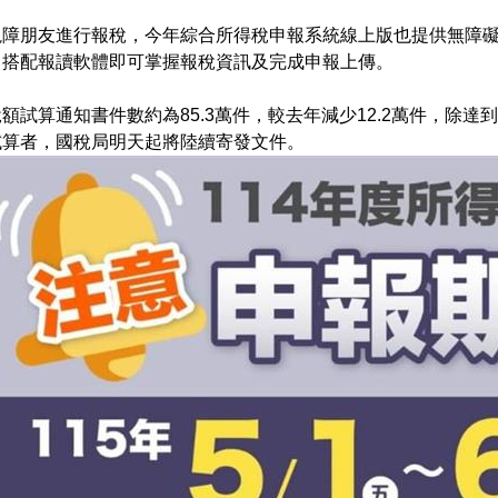
視障朋友進行報稅，今年綜合所得稅申報系統線上版也提供無障
，搭配報讀軟體即可掌握報稅資訊及完成申報上傳。
額試算通知書件數約為85.3萬件，較去年減少12.2萬件，除
試算者，國稅局明天起將陸續寄發文件。