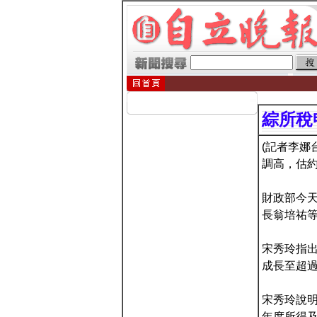
綜所稅
(記者李娜
調高，估約
財政部今天
長翁培祐
宋秀玲指出
成長至超過
宋秀玲說明
年度所得