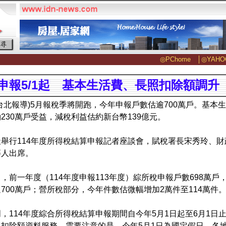
◎PChome
│
◎YAHO
申報5/1起 基本生活費、長照扣除額調升
台北報導)5月報稅季將開跑，今年申報戶數估逾700萬戶。基本
230萬戶受益，減稅利益估約新台幣139億元。
舉行114年度所得稅結算申報記者座談會，賦稅署長宋秀玲、
等人出席。
，前一年度（114年度申報113年度）綜所稅申報戶數698萬戶
700萬戶；營所稅部分，今年件數估微幅增加2萬件至114萬件
，114年度綜合所得稅結算申報期間自今年5月1日起至6月1日止
及扣除額資料服務。需要注意的是，今年5月1日為國定假日，各