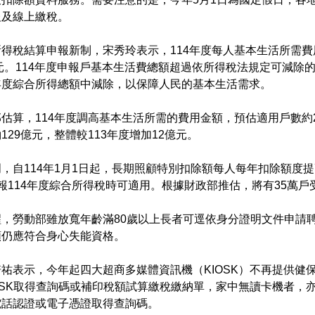
報及線上繳稅。
得稅結算申報新制，宋秀玲表示，114年度每人基本生活所需費用
0元。114年度申報戶基本生活費總額超過依所得稅法規定可減
年度綜合所得總額中減除，以保障人民的基本生活需求。
估算，114年度調高基本生活所需的費用金額，預估適用戶數約2
129億元，整體較113年度增加12億元。
，自114年1月1日起，長期照顧特別扣除額每人每年扣除額度提
報114年度綜合所得稅時可適用。根據財政部推估，將有35萬戶
醒，勞動部雖放寬年齡滿80歲以上長者可逕依身分證明文件申請
額仍應符合身心失能資格。
祐表示，今年起四大超商多媒體資訊機（KIOSK）不再提供健
OSK取得查詢碼或補印稅額試算繳稅繳納單，家中無讀卡機者，
電話認證或電子憑證取得查詢碼。