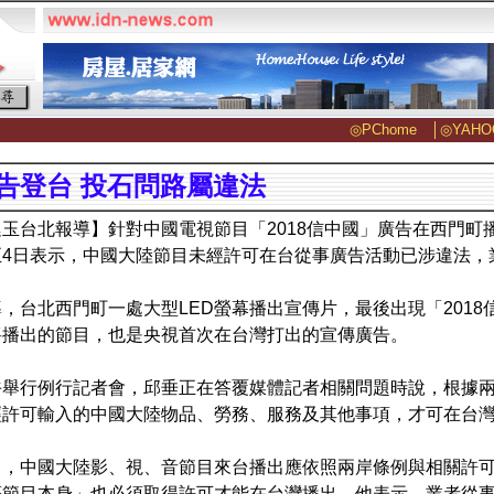
◎PChome
│
◎YAHO
告登台 投石問路屬違法
玉台北報導】針對中國電視節目「2018信中國」廣告在西門町
正4日表示，中國大陸節目未經許可在台從事廣告活動已涉違法，
，台北西門町一處大型LED螢幕播出宣傳片，最後出現「201
將播出的節目，也是央視首次在台灣打出的宣傳廣告。
午舉行例行記者會，邱垂正在答覆媒體記者相關問題時說，根據兩
經許可輸入的中國大陸物品、勞務、服務及其他事項，才可在台
出，中國大陸影、視、音節目來台播出應依照兩岸條例與相關許
著節目本身」也必須取得許可才能在台灣播出。他表示，業者從