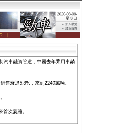
2026-08-09-
星期日
O
│
控制汽車融資管道，中國去年乘用車銷
衰退5.8%，來到2240萬輛。
%。
來首次萎縮。