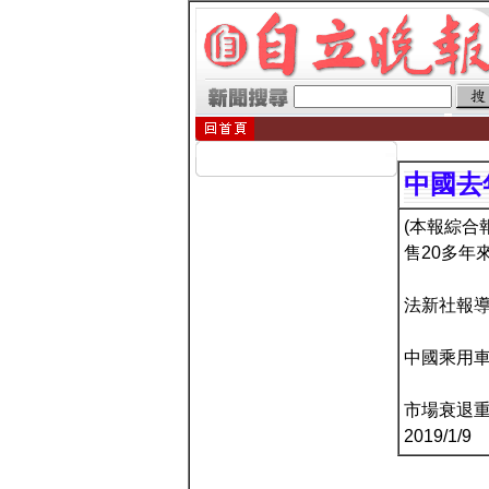
中國去
(本報綜合
售20多年
法新社報導
中國乘用車
市場衰退
2019/1/9