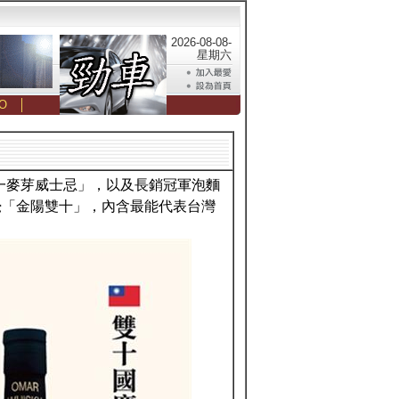
2026-08-08-
星期六
O
│
單一麥芽威士忌」，以及長銷冠軍泡麵
覺「金陽雙十」，內含最能代表台灣