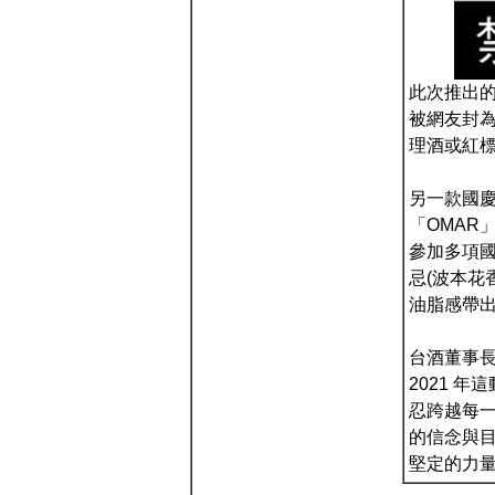
此次推出
被網友封
理酒或紅
另一款國慶
「OMAR
參加多項國
忌(波本花
油脂感帶
台酒董事長
2021 
忍跨越每
的信念與
堅定的力