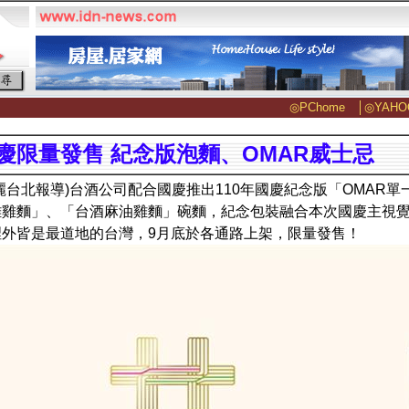
◎PChome
│
◎YAHO
慶限量發售 紀念版泡麵、OMAR威士忌
麗台北報導)台酒公司配合國慶推出110年國慶紀念版「OMAR
雕雞麵」、「台酒麻油雞麵」碗麵，紀念包裝融合本次國慶主視
裡外皆是最道地的台灣，9月底於各通路上架，限量發售！