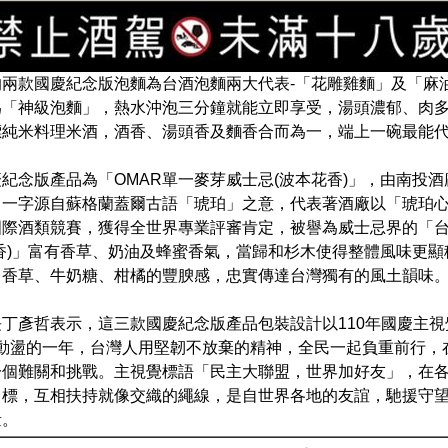
的兩款國慶紀念版泡麵為台酒泡麵兩大代表-「花雕雞麵」及「麻
為「神級泡麵」，熱水沖泡三分鐘就能立即享受，湯頭濃郁、肉多
標純米料理米酒，酒香、湯頭香及麵香合而為一，端上一碗最能
紀念版產品為「OMAR單一麥芽威士忌(波本花香)」，由南投
」一字源自蘇格蘭蓋爾古語「琥珀」之意，代表著酒廠以「琥珀心˙
際酒類競賽，獲得全世界專業評審肯定，被譽為威士忌界的「台
香)」富有香草、奶油及蜂蜜香氣，當歸和杉木使得整體風味更
出香草、牛奶糖、柑橘的豐腴感，忠實傳達台灣獨有的風土韻味
丁彥哲表示，這三款國慶紀念版產品包裝設計以110年國慶主
年這動盪的一年，台灣人用堅韌不放棄的精神，全民一起負重前行
一個難關和挑戰。主視覺標語「民主大聯盟，世界加好友」，在
目標，互相扶持就像交織的繩線，是自世界各地的友誼，馳援守
量。