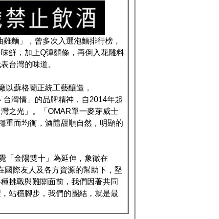
油雞麵」，曾多次入選泡麵排行榜，
味鮮，加上Q彈麵條，再倒入花雕料
代表台灣的味道。
酒廠以蘇格蘭正統工藝釀造，
台灣情」的品牌精神，自2014年起
灣之光」。「OMAR單一麥芽威士
顯穩重而均衡，酒體甜順自然，明顯的
。
視覺「金陽雙十」為延伸，象徵在
，在國際友人及各方資源的幫助下，堅
各種挑戰與難關面前，我們因著共同
望，站穩腳步，我們的團結，就是最