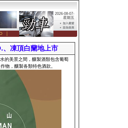
2026-08-07-
星期五
O
│
O.、凍頂白蘭地上市
綠水的美景之間，釀製酒類包含葡萄
農作物，釀製各類特色酒款。