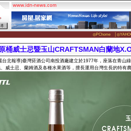
◎PChome
│
◎YAHO
R原桶威士忌暨玉山CRAFTSMAN白蘭地X.
麗台北報導)臺灣菸酒公司南投酒廠建立於1977年，座落在青山
地、威士忌、蘭姆酒及各種水果酒等，擅長運用台灣生長的特有