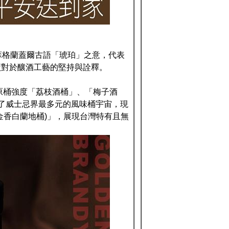
源自蘇格蘭蓋爾古語「琥珀」之意，代表
廠對於釀酒工藝的堅持與詮釋。
原桶強度「荔枝酒桶」、「梅子酒
建了威士忌界最多元的風味桶宇宙，現
金香白蘭地桶)」，展現台灣特有且無