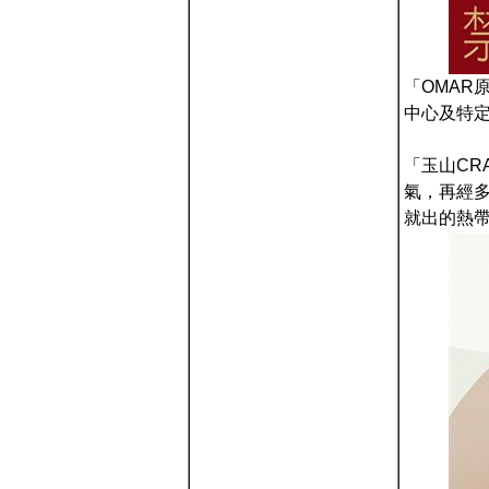
「OMAR
中心及特
「玉山CR
氣，再經多
就出的熱