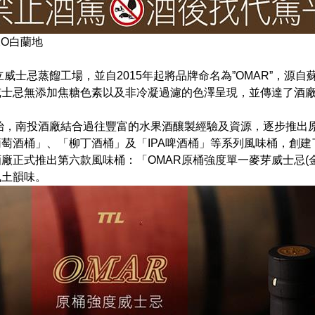
XO白蘭地
建立威士忌蒸餾工場，並自2015年起將品牌命名為”OMAR”，
威士忌無添加焦糖色素以及非冷凝過濾的色澤呈現，並傳達了酒
開始，南投酒廠結合過往豐富的水果酒釀製經驗及資源，逐步推出
萄酒桶」、「柳丁酒桶」及「IPA啤酒桶」等系列風味桶，創
廠正式推出第六款風味桶：「OMAR原桶強度單一麥芽威士忌(
風土韻味。