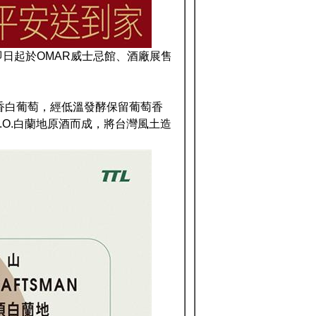
自即日起於OMAR威士忌館、酒廠展售
金香白葡萄，經低溫發酵保留葡萄香
.O.白蘭地原酒而成，將台灣風土造