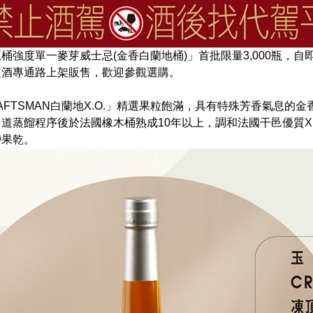
原桶強度單一麥芽威士忌(金香白蘭地桶)」首批限量3,000瓶，
定酒專通路上架販售，歡迎參觀選購。
AFTSMAN白蘭地X.O.」精選果粒飽滿，具有特殊芳香氣息的
道蒸餾程序後於法國橡木桶熟成10年以上，調和法國干邑優質X
帶果乾。