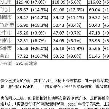
價位已接近5字頭，其中又以2、3房上漲最有感，進一步觀察
是「惠宇MY PARK」、「國泰仰薈」等品牌建商個案，導致
然房價同步上揚，但漲幅相對其他縣市顯得冷靜許多。反而鄰近高
逾1成，1房更從每坪29萬跳漲到36萬，短短1年貴了7萬元。