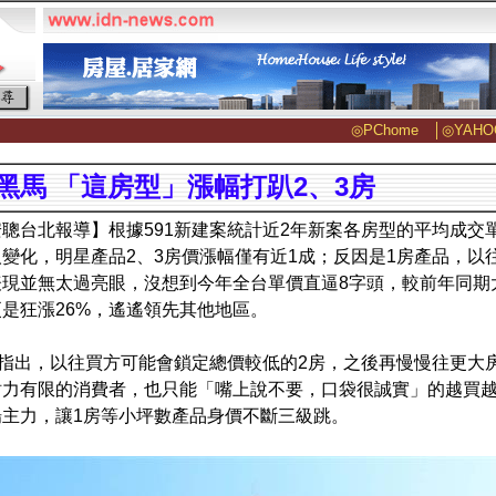
◎PChome
│
◎YAHO
黑馬 「這房型」漲幅打趴2、3房
聰台北報導】根據591新建案統計近2年新案各房型的平均成交
變化，明星產品2、3房價漲幅僅有近1成；反因是1房產品，以
現並無太過亮眼，沒想到今年全台單價直逼8字頭，較前年同期大
是狂漲26%，遙遙領先其他地區。
案指出，以往買方可能會鎖定總價較低的2房，之後再慢慢往更大
財力有限的消費者，也只能「嘴上說不要，口袋很誠實」的越買
場主力，讓1房等小坪數產品身價不斷三級跳。