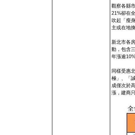
觀察各縣
21%卻在
吹起「瘦身
主或在地
新北市各
動，包含
年漲逾10
同樣受惠
極」、「誠
成僅次於
漲，建商