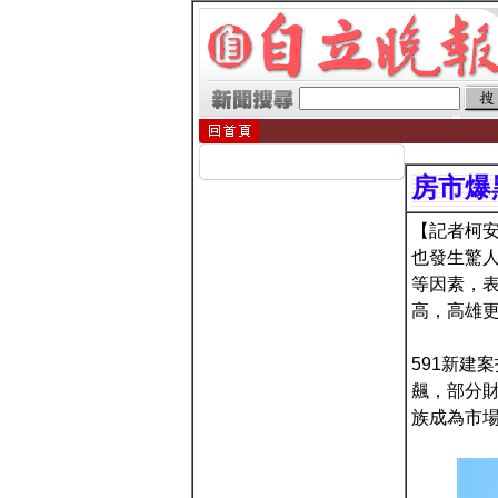
房市爆
【記者柯安
也發生驚人
等因素，表
高，高雄更
591新建
飆，部分
族成為市