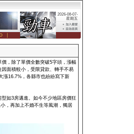
2026-08-07-
星期五
O
│
單價，除了單價全數突破5字頭，漲幅
往因面積較小，受限貸款、轉手不易
漲16.7%，各縣市也紛紛寫下新
房型如3房邁進。如今不少地區房價狂
越小，再加上不婚不生等風潮，獨居