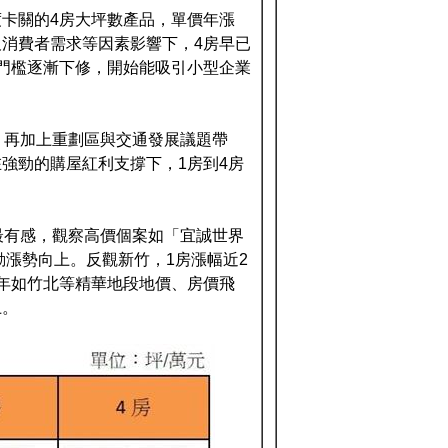
卡關的4房大坪數產品，單價年漲
及消費者需求等因素影響下，4房早已
屋門檻逐漸下修，開始能吸引小型企業
。再加上重劃區與交通發展議題帶
強勁的購屋紅利支撐下，1房到4房
最有感，觀察高價個案如「宜誠世界
動漲勢向上。反觀新竹，1房漲幅近2
年如竹北等精華地段地價、房價飛
上。