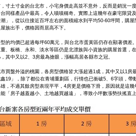
市，寸土寸金的台北市，小宅身價走高並不意外，反而是銷況一度
全台同樣產品中最高，令人嘖嘖稱奇。實際上這幾年在豪宅限貸
潮」，從以往接近百坪左右的面積縮水到平均50-60坪間，購
換屋族出手，價格因而居高不下。
房型的均價已超過每坪60萬元，與台北市蛋黃區仍存在顯著價差
三重、板橋、永和、淡水等區仍是北漂族與小資族的購屋首選，在
%，其中又以2、3房最為搶眼，漲幅高居各縣市之冠。
北市買盤外溢的桃園，各房型價格皆大漲超過1成，其中又以1房
鑫19」，除了都位在青埔重劃區，行情也已衝破5、6字頭，帶
高雄，不過其餘房型表現平平，4房更是價格下滑，原因就是這幾
只能「房子越蓋越小、土地越買越遠」，導致小坪數漲勢扶搖直