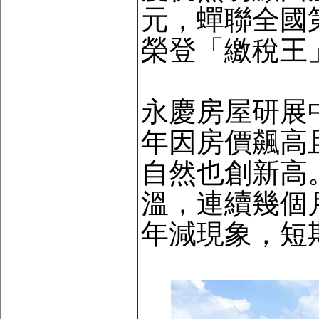
元，蟬聯全國
榮登「繳稅王
永慶房屋研展
年因房價飆高
自然也創新高
溫，連續幾個
年減現象，短