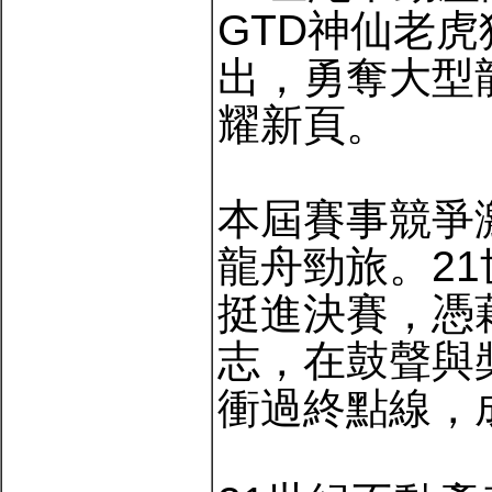
GTD神仙老
出，勇奪大型
耀新頁。
本屆賽事競爭
龍舟勁旅。2
挺進決賽，憑
志，在鼓聲與
衝過終點線，