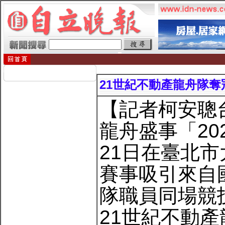
21世紀不動產龍舟隊奪冠
【記者柯安聰
龍舟盛事「20
21日在臺北
賽事吸引來自國
隊職員同場競
21世紀不動