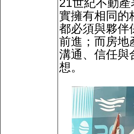
21世紀不動
實擁有相同的
都必須與夥伴
前進；而房地
溝通、信任與
想。