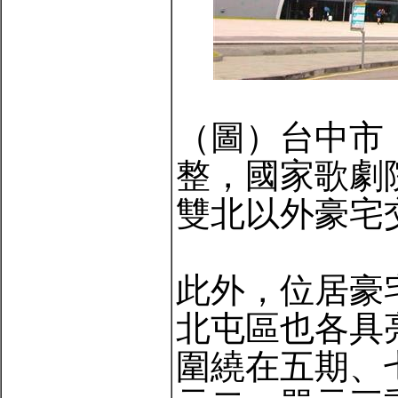
（圖）台中市
整，國家歌劇
雙北以外豪宅
此外，位居豪
北屯區也各具
圍繞在五期、