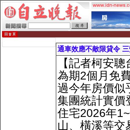
通車效應不敵限貸令 
【記者柯安聰
為期2個月免
過今年房價似
集團統計實價
住宅2026年
山、橫溪等交