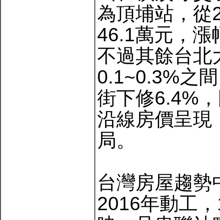
為頂埔站，從2
46.1萬元，
不過其餘台北
0.1~0.3
街下修6.4%
沿線房價呈現
局。
台灣房屋趨勢
2016年動工