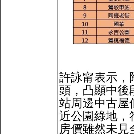
許詠甯表示，
頭，凸顯中後
站周邊中古屋
近公園綠地，
房價雖然未見