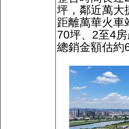
坪，鄰近萬大
距離萬華火車
70坪、2至4
總銷金額估約