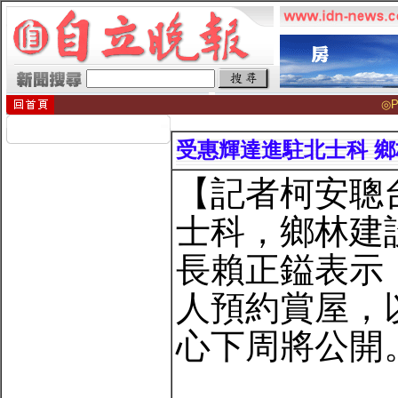
◎P
受惠輝達進駐北士科 
【記者柯安聰
士科，鄉林建設
長賴正鎰表示
人預約賞屋，
心下周將公開