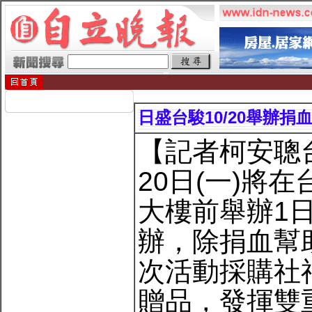
日盛台駿10/20舉辦捐
【記者柯安聰
20日(一)將
大樓前舉辦1
辦，除捐血幫
次活動採購社
贈品，發揮雙