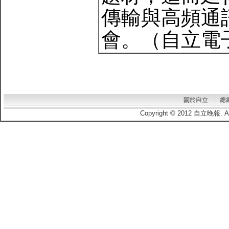
傳輸與高頻通
會。（自立電子報
Copyright © 2012 自立晚報.