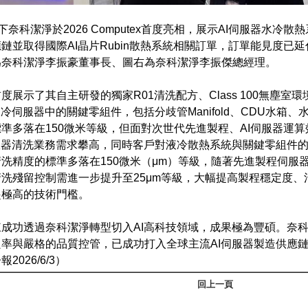
旗下奈科潔淨於2026 Computex首度亮相，展示AI伺服器水冷
鏈並取得國際AI晶片Rubin散熱系統相關訂單，訂單能見度已
為奈科潔淨李振豪董事長、圖右為奈科潔淨李振傑總經理。
度展示了其自主研發的獨家R01清洗配方、Class 100無塵
水冷伺服器中的關鍵零組件，包括分歧管Manifold、CDU水箱
準多落在150微米等級，但面對次世代先進製程、AI伺服器運
服器清洗業務需求攀高，同時客戶對液冷散熱系統與關鍵零組件
洗精度的標準多落在150微米（μm）等級，隨著先進製程伺服
洗殘留控制需進一步提升至25μm等級，大幅提高製程穩定度
起極高的技術門檻。
成功透過奈科潔淨轉型切入AI高科技領域，成果極為豐碩。奈
率與嚴格的品質控管，已成功打入全球主流AI伺服器製造供應
2026/6/3）
回上一頁