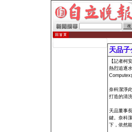
天品子
【記者柯安
熱烈追逐水
Compu
奈科潔淨此
打造的清
天品董事長
鍵。奈科
下，依然