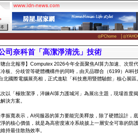
◎PChome
│
◎YAHO
公司奈科首「高潔淨清洗」技術
聰台北報導】Computex 2026今年全面聚焦AI算力加速、
冷板、分歧管等硬體機構件的同時，由天品聯合（6199）AI科技
tex台北國際電腦展亮相，正式進駐「科技應用暨體驗館」核心展區
次以「極致潔淨，淬鍊AI算力護城河」為展出主題，現場首度揭
洗解決方案。
李振寬表示，AI伺服器的算力要能完美釋放，除了硬體設計，
潔淨的核心價值，就是為高密度液冷系統披上一層安全可靠的防
能維持最佳散熱效率。