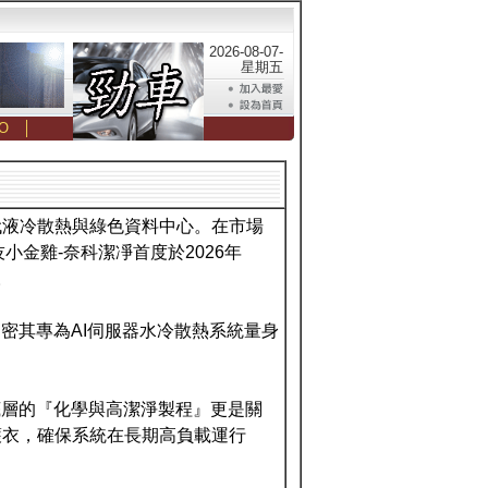
2026-08-07-
星期五
O
│
次世代液冷散熱與綠色資料中心。在市場
小金雞-奈科潔凈首度於2026年
。
密其專為AI伺服器水冷散熱系統量身
底層的『化學與高潔淨製程』更是關
護衣，確保系統在長期高負載運行