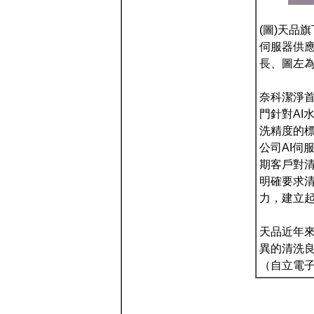
(圖)天品
伺服器供應
長、圖左
奈科潔淨首
門針對AI
洗精度的標
公司AI伺
期客戶對清
明確要求清
力，建立
天品近年來
異的清洗良
（自立電子報