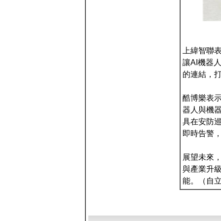
上緯智聯
讓AI機器
的連結，
酷博樂表示
器人與機器
具在安防
即時告警
展望未來，
與產業升級
能。（自立電