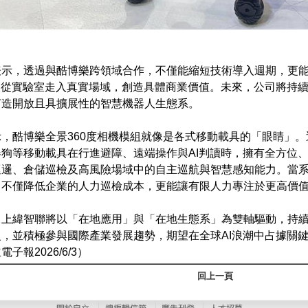
表示，透過與酷博樂跨領域合作，不僅能縮短技術導入週期，更
人從實驗室走入真實場域，創造具體商業價值。未來，公司將持
打造開放且具擴展性的智慧機器人生態系。
，酷博樂全景360度相機模組就像是各式移動載具的「眼睛」。
狗等移動載具在行進避障、遠端操作與AI判讀時，擁有全方位
巡邏、倉儲巡檢及高風險場域中的自主巡航與智慧感知能力。當
，不僅降低企業的人力巡檢成本，更能讓有限人力專注於更高價
上緯智聯將以「在地應用」與「在地生態系」為雙軸驅動，持續
，並積極參與國際產業發展趨勢，期望在全球AI浪潮中占據關
子報2026/6/3）
回上一頁