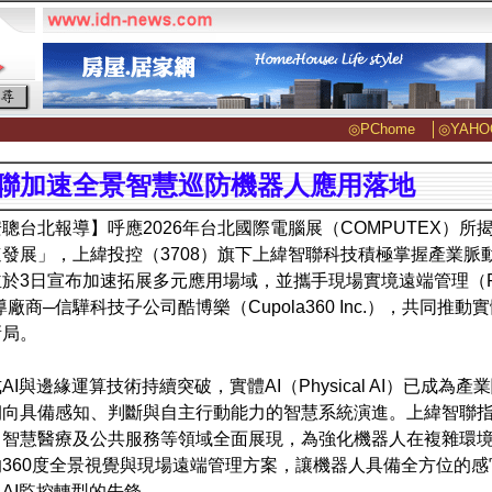
◎PChome
│
◎YAHO
聯加速全景智慧巡防機器人應用落地
聰台北報導】呼應2026年台北國際電腦展（COMPUTEX）所
發展」，上緯投控（3708）旗下上緯智聯科技積極掌握產業脈
3日宣布加速拓展多元應用場域，並攜手現場實境遠端管理（Reality 
導廠商─信驊科技子公司酷博樂（Cupola360 Inc.），共同推
新局。
AI與邊緣運算技術持續突破，實體AI（Physical AI）已成
向具備感知、判斷與自主行動能力的智慧系統演進。上緯智聯指
、智慧醫療及公共服務等領域全面展現，為強化機器人在複雜環
360度全景視覺與現場遠端管理方案，讓機器人具備全方位的
AI監控轉型的先鋒。