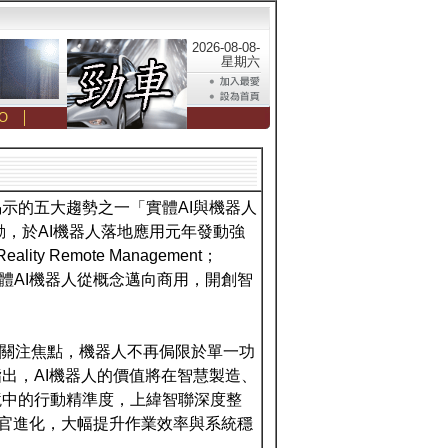
2026-08-08-
星期六
O
│
揭示的五大趨勢之一「實體AI與機器人
動，於AI機器人落地應用元年發動強
Remote Management；
動實體AI機器人從概念邁向商用，開創智
為產業關注焦點，機器人不再侷限於單一功
出，AI機器人的價值將在智慧製造、
境中的行動精準度，上緯智聯深度整
感官進化，大幅提升作業效率與系統穩