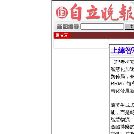
上緯智
【記者柯安
智慧化加速
勢佈局，並於
RRM）領
慧化發展
隨著生成式
能，而是朝
智慧物流
合酷博樂的
定性，成為