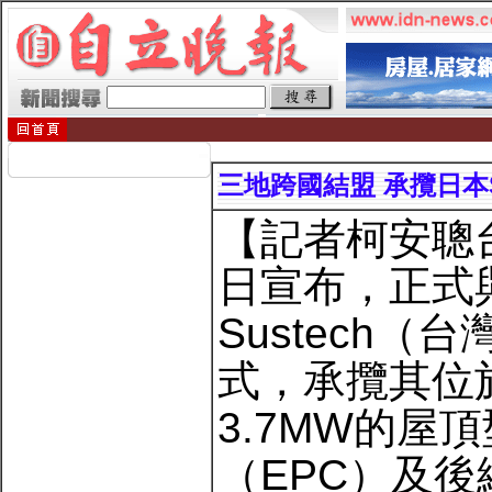
三地跨國結盟 承攬日本S
【記者柯安聰台
日宣布，正式
Sustech
式，承攬其位
3.7MW的屋
（EPC）及