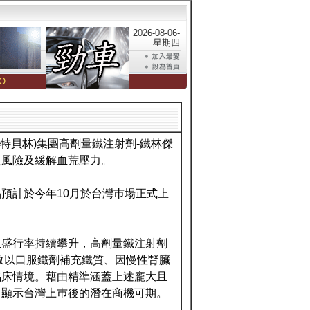
2026-08-06-
星期四
O
│
傑特貝林)集團高劑量鐵注射劑-鐵林傑
之風險及緩解血荒壓力。
預計於今年10月於台灣巿場正式上
血盛行率持續攀升，高劑量鐵注射劑
效以口服鐵劑補充鐵質、因慢性腎臟
臨床情境。藉由精準涵蓋上述龐大且
，顯示台灣上巿後的潛在商機可期。