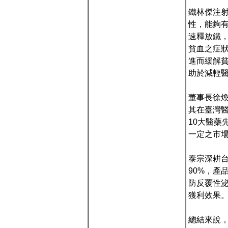
鐵林傑注射輸
性，能夠
速釋放鐵，
貧血之症
進而緩解
助於減輕
董事長徐
其在臺灣醫
10大醫藥
一定之市
泰宗深耕台
90%，產
防反覆性泌
獲利效果
總結來說