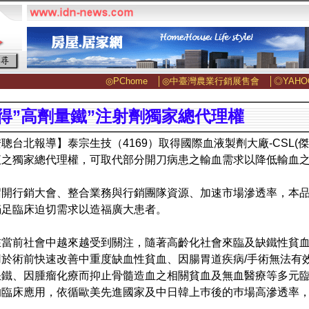
◎PChome
│
◎中臺灣農業行銷展售會
│
◎YAHO
得”高劑量鐵”注射劑獨家總代理權
聰台北報導】泰宗生技（4169）取得國際血液製劑大廠-CSL(
液之獨家總代理權，可取代部分開刀病患之輸血需求以降低輸血
召開行銷大會、整合業務與行銷團隊資源、加速市場滲透率，本品
滿足臨床迫切需求以造福廣大患者。
在當前社會中越來越受到關注，隨著高齡化社會來臨及缺鐵性貧
用於術前快速改善中重度缺血性貧血、因腸胃道疾病/手術無法有
缺鐵、因腫瘤化療而抑止骨髓造血之相關貧血及無血醫療等多元
的臨床應用，依循歐美先進國家及中日韓上巿後的巿場高滲透率