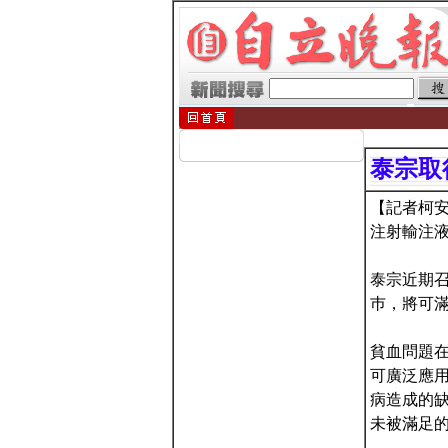
泰宗取
【記者柯安
注射輸注
泰宗近期
巿，將可
貧血問題
可廣泛應
病造成的
未被滿足