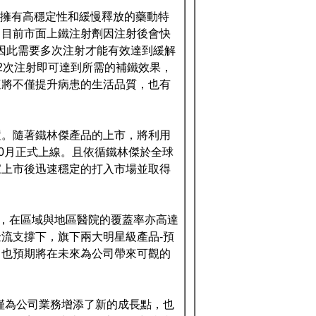
射鐵劑，擁有高穩定性和緩慢釋放的藥動特
，目前市面上鐵注射劑因注射後會快
，因此需要多次注射才能有效達到緩解
2次注射即可達到所需的補鐵效果，
這將不僅提升病患的生活品質，也有
置。隨著鐵林傑產品的上市，將利用
0月正式上線。且依循鐵林傑於全球
國家上市後迅速穩定的打入市場並取得
心，在區域與地區醫院的覆蓋率亦高達
流支撐下，旗下兩大明星級產品-預
」，也預期將在未來為公司帶來可觀的
僅為公司業務增添了新的成長點，也