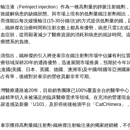
注液（Ferinject injection）作為一種高劑量的靜脈注
有效緩解病患的缺鐵狀態。與市場上現有的低劑量鐵注射劑相比
而僅能以每次緩慢輸注(15-30分鐘/次)的方式提供低劑量的鐵
狀，鐵林傑在治療時間和注射次數上都具有優勢，病患只需1次或
貧血症狀，從而顯著減少了醫療資源的消耗和病患的就診時間。
醫療體系的負擔。
煥清指出，鐵林傑的引入將使泰宗在鐵注射劑市場中佔據有利位
療領域深耕20年的通路優勢，迅速展開市場推廣，預期於今年1
先進國(美國、日本、英國、德國、澳洲等)及中國/韓國等亞洲
場占有率，後續對於泰宗的營收貢獻非常可期。
灣醫療通路逾20年，目前銷售團隊已100%覆蓋全台的醫學中
品線精準切入未被滿足的臨床醫療需求等領域。在充沛的營運現金
尿道感染新藥「U101」及肝癌術後檢測平台「CatCHimera
。
，泰宗獲得高劑量鐵注射劑-鐵林傑注射輸注液的獨家經銷權，不