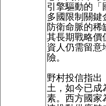
引擎驅動的「
多國限制關鍵
防衛命脈的稀
其長期戰略價
資人仍需留意
險。
野村投信指出
土，如今已成
素。西方國家