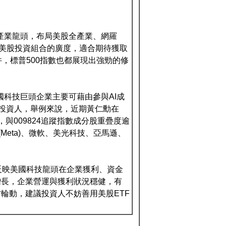
國產業龍頭，布局美股全產業、網羅
加美股投資組合的廣度，適合期待獲取
，標普500指數也都展現出強勁的修
國科技巨頭企業主要可藉由參與AI成
的投資人，舉例來說，近期黃仁勳在
，與009824追蹤指數成分股重疊度逾
(Meta)、微軟、美光科技、亞馬遜、
反映美國科技龍頭在企業獲利、資金
增長，企業營運與獲利狀況穩健，有
輪動，建議投資人不妨善用美股ETF