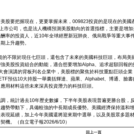
美股要把握現在，更要掌握未來，009823投資的是現在的美
尖上市公司，也是法人機構預測美股動向的首選指標，主要是增
酬率的投資人，近10年全球經歷新冠肺炎、俄烏戰爭等重大事件
長期上升趨勢。
4投資的不限於現任七巨頭，還包含了未來的美國科技巨頭，布局美
強美股投資組合的動能，適合想要增加Alpha、追求超額回報
tex大會演講的背板列名企業中，美股標的聚焦於科技重點巨頭企業
ETF預估10大持股一舉囊括輝達、蘋果、Alphabet、博通、臉書
、應用材料這些未來深具投資潛力的科技巨頭。
強調，統計過去10年歷史數據，下半年美股表現普遍更勝台股，
業趨勢帶動下，具備較強的中長期成長優勢。美國經濟保持溫和
表現延續，加上今年美國還將迎來期中選舉，以及美股眾多題材
機。（自立電子報2026/6/10）
回上一頁