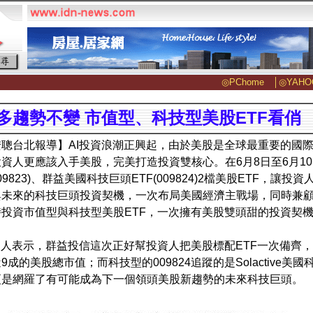
◎PChome
│
◎YAHO
多趨勢不變 市值型、科技型美股ETF看俏
聰台北報導】AI投資浪潮正興起，由於美股是全球最重要的國際
資人更應該入手美股，完美打造投資雙核心。在6月8日至6月1
(009823)、群益美國科技巨頭ETF(009824)2檔美股ETF
與未來的科技巨頭投資契機，一次布局美國經濟主戰場，同時兼
投資市值型與科技型美股ETF，一次擁有美股雙頭甜的投資契
達人表示，群益投信這次正好幫投資人把美股標配ETF一次備齊，市值
9成的美股總市值；而科技型的009824追蹤的是Solactive
更是網羅了有可能成為下一個領頭美股新趨勢的未來科技巨頭。