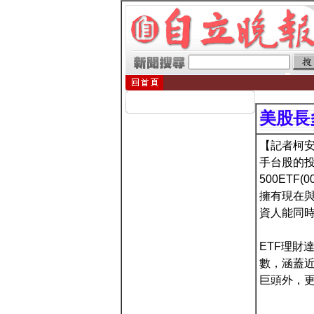
美股長
【記者柯安
手台股的投
500ETF
擁有現在
資人能同時
ETF理財
數，涵蓋近
巨頭外，