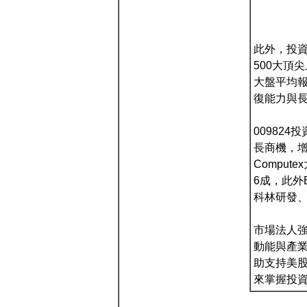
此外，投資
500大頂
大盤平均報
復能力與
00982
長商機，增
Compu
6成，此外
科林研發
市場法人
動能與產
助支持美股
來掌握投資契