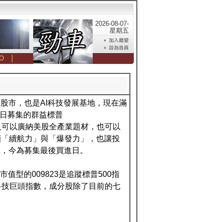
2026-08-07-
星期五
O
│
股市，也是AI科技發展基地，現在滿
0日募集的群益標普
，讓投資人可以廣納美股全產業題材，也可以
顧「續航力」與「爆發力」，也讓投
機，今為募集最後買進日。
型的009823是追蹤標普500指
美國科技巨頭指數，成分股除了目前的七