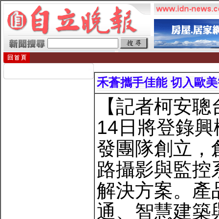
禾蒼攜手佳能 切入歐
【記者柯安聰
14日將登錄
發團隊創立，
路攝影與監控
解決方案。產
通、智慧建築