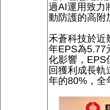
過AI運用致
動防護的高附
禾蒼科技於近
年EPS為5.7
化影響，EPS僅
回獲利成長軌道
年的80%，