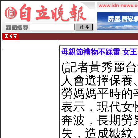
母親節禮物不踩雷 女
(記者黃秀麗
人會選擇保養
勞媽媽平時的
表示，現代女
奔波，長期勞
失，造成皺紋