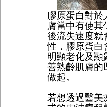
膠原蛋白對於
膚當中有使其
後流失速度就
性，膠原蛋白
明顯老化及顯
善熟齡肌膚的
做起。
若想透過醫美