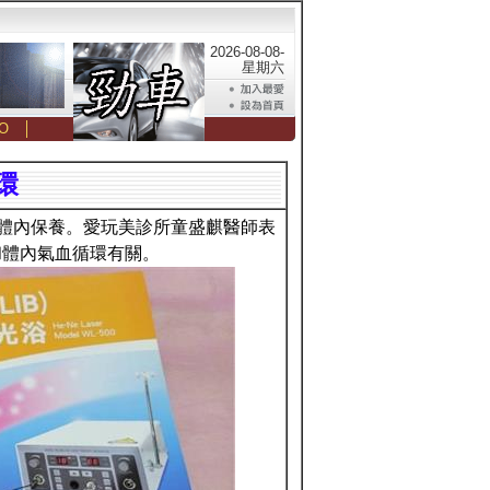
2026-08-08-
星期六
O
│
環
重體內保養。愛玩美診所童盛麒醫師表
和體內氣血循環有關。