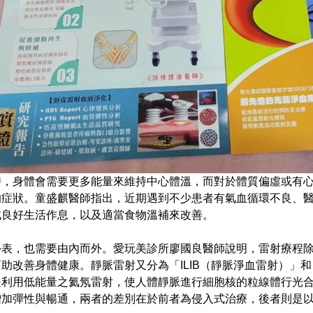
時，身體會需要更多能量來維持中心體溫，而對於體質偏虛或有
的症狀。童盛麒醫師指出，近期遇到不少患者有氣血循環不良、
成良好生活作息，以及適當食物溫補來改善。
外表，也需要由內而外。愛玩美診所廖國良醫師說明，雷射療程
助改善身體健康。靜脈雷射又分為「ILIB（靜脈淨血雷射）」和
是利用低能量之氦氖雷射，使人體靜脈進行細胞核的粒線體行光
增加彈性與暢通，兩者的差別在於前者為侵入式治療，後者則是