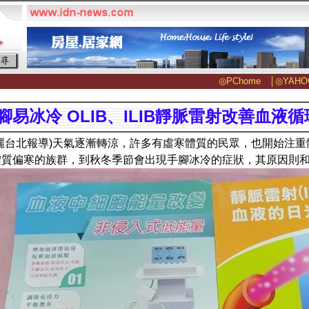
◎PChome
│
◎YAHO
腳易冰冷 OLIB、ILIB靜脈雷射改善血液循
麗台北報導)天氣逐漸轉涼，許多有虛寒體質的民眾，也開始注
體質偏寒的族群，到秋冬季節會出現手腳冰冷的症狀，其原因則