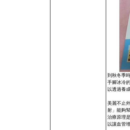
到秋冬季
手腳冰冷
以透過養
美麗不止
射」能夠幫
治療原理
以讓血管