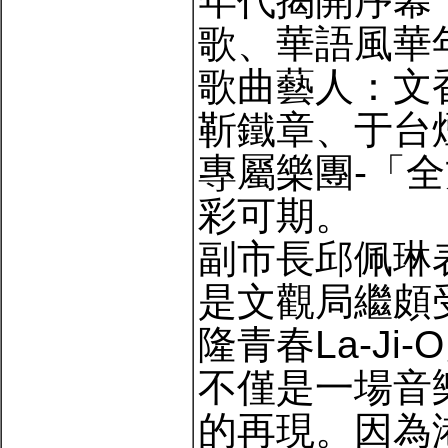
年代揭開序幕
歌、華語風華
歌曲藝人：文
靳鐵章、于台
專屬樂團-「
彩可期。
副市長邱佩琳
是文觀局繼頗
隆青春La-J
不僅是一場音
的再現。因為