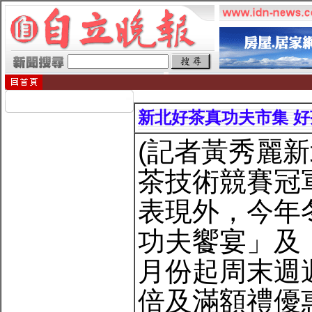
新北好茶真功夫市集 好
(記者黃秀麗新
茶技術競賽冠
表現外，今年
功夫饗宴」及
月份起周末週
倍及滿額禮優