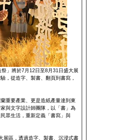
祭」將於7月12日至8月31日盛大展
體驗，從造字、製書、翻頁到書寫，
宜蘭重要產業、更是造紙產量達到東
術家與文字設計師團隊，以「書」為
入民眾生活，重新定義「書寫」與
大展區，透過造字、製書、沉浸式書