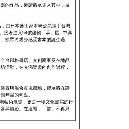
書寫的作品，邀請觀眾走入其中，展
區，由日本藝術家木崎公亮攜手台灣
我」。接著進入54號建物「承」區─中興
驗，觀眾將親身感受書本的誕生過
集全台風格書店、文創商家及在地品
作坊活動，在充滿樂趣的創作過程，
藝裝置與混合實境體驗，觀眾將在詩
餘韻無盡的句點。
一場藝術展覽，更是一場文化書寫的行
的參與痕跡。在這裡，「書」不再只