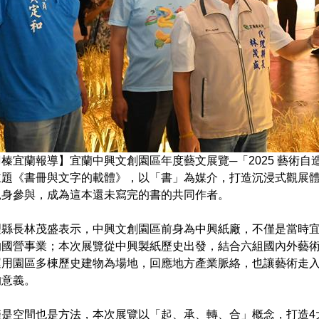
榛宜蘭報導】宜蘭中興文創園區年度藝文展覽─「2025 藝術自造
主題《書冊與文字的載體》，以「書」為媒介，打造沉浸式觀展
親身參與，成為這本還未寫完的書的共同作者。
理縣長林茂盛表示，中興文創園區前身為中興紙廠，不僅是當時
的國營事業；本次展覽從中興製紙歷史出發，結合六組國內外藝
運用園區多棟歷史建物為場地，回應地方產業脈絡，也讓藝術走
的意義。
僅是空間也是方法，本次展覽以「起、承、轉、合」概念，打造4