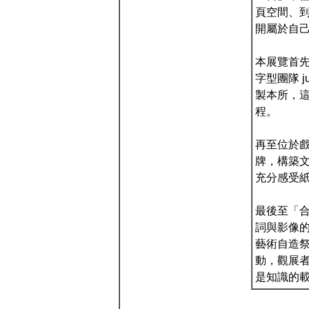
頁空間、
開屬於自
本展覽首
字型團隊 
製本所，
程。
再至位於
牌，構築
充分感受
最後至「
詞與影像
藝術自造祭
動，觀展
是知識的