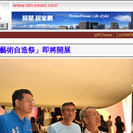
◎PChome
│
◎YAHO
25藝術自造祭」即將開展