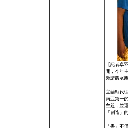
【記者卓羽
開，今年
邀請觀眾
宜蘭縣代
南亞第一
主題，並
「創造」
「書」不