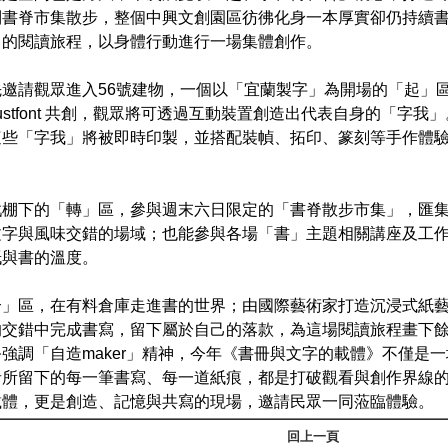
到書脊市集散步，整個中興文創園區彷彿化身一本厚實卻仍持續
己的閱讀旅程，以身體行動進行一場集體創作。
先邀請觀眾進入56號建物，一個以「宜蘭製字」為開場的「起」
justfont 共創，觀眾將可透過互動裝置創造出代表自身的「字
這些「字我」將被即時印製，並搭配裝幀、拓印、篆刻等手作體
戲棚下的「轉」區，參與週末六日限定的「書脊散步市集」，匯
文字與風味交錯的場域；也能參與各場「書」主題相關講座及工
紙與書的溫度。
合」區，在有料倉庫走進書的世界；由國際藝術家打造沉浸式紙
的交錯中完成書寫，留下屬於自己的落款，為這場閱讀旅程畫下
強調「自造maker」精神，今年《書冊與文字的載體》不僅是
者所留下的每一筆書寫、每一道紙痕，都是打破觀看與創作界線
載體，更是創造、記憶與共寫的現場，邀請民眾一同蒞臨體驗。
回上一頁