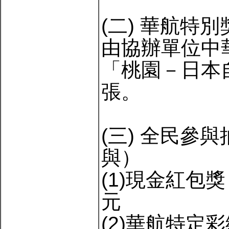
(二) 華航特
由協辦單位中
「桃園－日本
張。
(三) 全民參
與）
(1)現金紅包獎
元
(2)華航特定