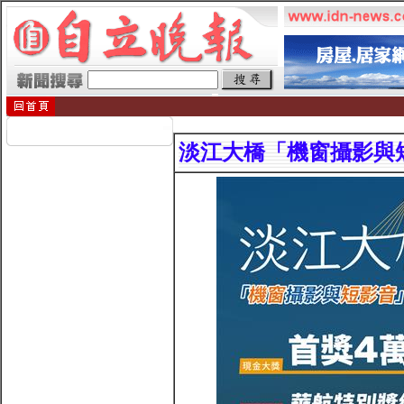
淡江大橋「機窗攝影與短