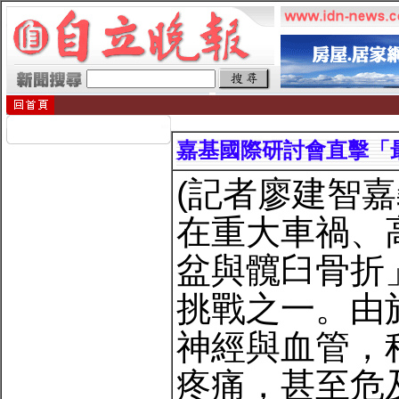
嘉基國際研討會直擊「
(記者廖建智嘉
在重大車禍、
盆與髖臼骨折
挑戰之一。由
神經與血管，
疼痛，甚至危